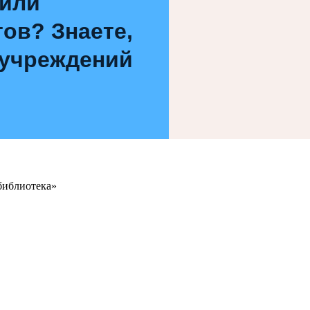
 или
ов? Знаете,
 учреждений
библиотека»