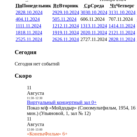
Пн
Понедельник
Вт
Вторник
Ср
Среда
Чт
Четверг
28
28.10.2024
29
29.10.2024
30
30.10.2024
31
31.10.2024
4
04.11.2024
5
05.11.2024
6
06.11.2024
7
07.11.2024
11
11.11.2024
12
12.11.2024
13
13.11.2024
14
14.11.2024
18
18.11.2024
19
19.11.2024
20
20.11.2024
21
21.11.2024
25
25.11.2024
26
26.11.2024
27
27.11.2024
28
28.11.2024
Сегодня
Сегодня нет событий
Скоро
11
Августа
11:30
-
12:30
Виртуальный концертный зал 0+
Показ м/ф «Мойдодыр» (Союзмультфильм, 1954, 16 
мин.) (Ульяновой, 1, зал № 12)
11
Августа
12:00
-
13:00
«КоневаФильм» 6+