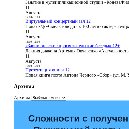
Занятие в мультипликационной студии «КоневаФиль
11
Августа
17:00
-
18:00
Виртуальный концертный зал 12+
Показ х/ф «Смелые люди» к 100-летию актера театра
11
Августа
18:00
-
19:00
«Заоникиевские просветительские беседы» 12+
Лекция диакона Артемия Овчаренко «Актуальность 
11
Августа
18:00
-
19:00
Презентация книги 12+
Новая книга поэта Антона Чёрного «Сбор» (ул. М. У
Архивы
Архивы
Сложности с получе