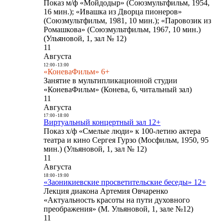
Показ м/ф «Мойдодыр» (Союзмультфильм, 1954,
16 мин.); «Ивашка из Дворца пионеров»
(Союзмультфильм, 1981, 10 мин.); «Паровозик из
Ромашкова» (Союзмультфильм, 1967, 10 мин.)
(Ульяновой, 1, зал № 12)
11
Августа
12:00
-
13:00
«КоневаФильм» 6+
Занятие в мультипликационной студии
«КоневаФильм» (Конева, 6, читальный зал)
11
Августа
17:00
-
18:00
Виртуальный концертный зал 12+
Показ х/ф «Смелые люди» к 100-летию актера
театра и кино Сергея Гурзо (Мосфильм, 1950, 95
мин.) (Ульяновой, 1, зал № 12)
11
Августа
18:00
-
19:00
«Заоникиевские просветительские беседы» 12+
Лекция диакона Артемия Овчаренко
«Актуальность красоты на пути духовного
преображения» (М. Ульяновой, 1, зале №12)
11