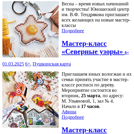
Весна – время новых начинаний
и творчества! Юношеский центр
им. В.Ф. Тендрякова приглашает
всех желающих на новые мастер-
классы
Подробнее
Мастер-класс
«Северные узоры»
6+
01.03.2025
6+
,
Пушкинская карта
Приглашаем юных вологжан и их
семьи принять участие в мастер-
классе росписи по дереву.
Мероприятие состоится во
вторник,
25 марта
, по адресу:
М. Ульяновой, 1, зал № 4.
Начало в
17 часов
.
Афиша
Подробнее
Мастер-класс