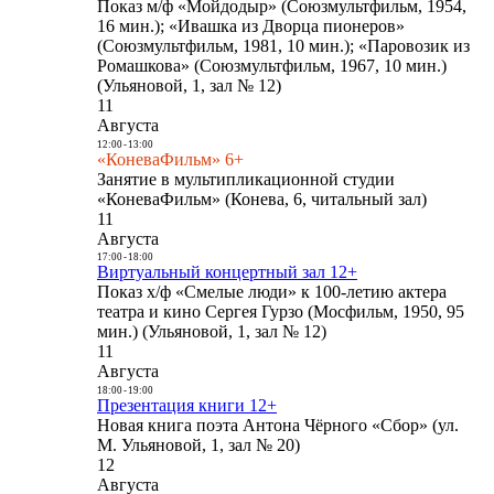
Показ м/ф «Мойдодыр» (Союзмультфильм, 1954,
16 мин.); «Ивашка из Дворца пионеров»
(Союзмультфильм, 1981, 10 мин.); «Паровозик из
Ромашкова» (Союзмультфильм, 1967, 10 мин.)
(Ульяновой, 1, зал № 12)
11
Августа
12:00
-
13:00
«КоневаФильм» 6+
Занятие в мультипликационной студии
«КоневаФильм» (Конева, 6, читальный зал)
11
Августа
17:00
-
18:00
Виртуальный концертный зал 12+
Показ х/ф «Смелые люди» к 100-летию актера
театра и кино Сергея Гурзо (Мосфильм, 1950, 95
мин.) (Ульяновой, 1, зал № 12)
11
Августа
18:00
-
19:00
Презентация книги 12+
Новая книга поэта Антона Чёрного «Сбор» (ул.
М. Ульяновой, 1, зал № 20)
12
Августа