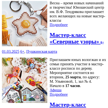
Весна – время новых начинаний
и творчества! Юношеский центр
им. В.Ф. Тендрякова приглашает
всех желающих на новые мастер-
классы
Подробнее
Мастер-класс
«Северные узоры»
6+
01.03.2025
6+
,
Пушкинская карта
Приглашаем юных вологжан и их
семьи принять участие в мастер-
классе росписи по дереву.
Мероприятие состоится во
вторник,
25 марта
, по адресу:
М. Ульяновой, 1, зал № 4.
Начало в
17 часов
.
Афиша
Подробнее
Мастер-класс