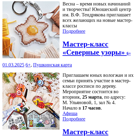
Весна – время новых начинаний
и творчества! Юношеский центр
им. В.Ф. Тендрякова приглашает
всех желающих на новые мастер-
классы
Подробнее
Мастер-класс
«Северные узоры»
6+
01.03.2025
6+
,
Пушкинская карта
Приглашаем юных вологжан и их
семьи принять участие в мастер-
классе росписи по дереву.
Мероприятие состоится во
вторник,
25 марта
, по адресу:
М. Ульяновой, 1, зал № 4.
Начало в
17 часов
.
Афиша
Подробнее
Мастер-класс