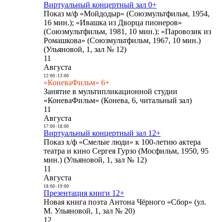
Виртуальный концертный зал 0+
Показ м/ф «Мойдодыр» (Союзмультфильм, 1954,
16 мин.); «Ивашка из Дворца пионеров»
(Союзмультфильм, 1981, 10 мин.); «Паровозик из
Ромашкова» (Союзмультфильм, 1967, 10 мин.)
(Ульяновой, 1, зал № 12)
11
Августа
12:00
-
13:00
«КоневаФильм» 6+
Занятие в мультипликационной студии
«КоневаФильм» (Конева, 6, читальный зал)
11
Августа
17:00
-
18:00
Виртуальный концертный зал 12+
Показ х/ф «Смелые люди» к 100-летию актера
театра и кино Сергея Гурзо (Мосфильм, 1950, 95
мин.) (Ульяновой, 1, зал № 12)
11
Августа
18:00
-
19:00
Презентация книги 12+
Новая книга поэта Антона Чёрного «Сбор» (ул.
М. Ульяновой, 1, зал № 20)
12