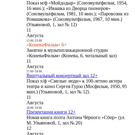
Показ м/ф «Мойдодыр» (Союзмультфильм, 1954,
16 мин.); «Ивашка из Дворца пионеров»
(Союзмультфильм, 1981, 10 мин.); «Паровозик из
Ромашкова» (Союзмультфильм, 1967, 10 мин.)
(Ульяновой, 1, зал № 12)
11
Августа
12:00
-
13:00
«КоневаФильм» 6+
Занятие в мультипликационной студии
«КоневаФильм» (Конева, 6, читальный зал)
11
Августа
17:00
-
18:00
Виртуальный концертный зал 12+
Показ х/ф «Смелые люди» к 100-летию актера
театра и кино Сергея Гурзо (Мосфильм, 1950, 95
мин.) (Ульяновой, 1, зал № 12)
11
Августа
18:00
-
19:00
Презентация книги 12+
Новая книга поэта Антона Чёрного «Сбор» (ул.
М. Ульяновой, 1, зал № 20)
12
Августа