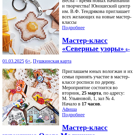
Весна – время новых начинаний
и творчества! Юношеский центр
им. В.Ф. Тендрякова приглашает
всех желающих на новые мастер-
классы
Подробнее
Мастер-класс
«Северные узоры»
6+
01.03.2025
6+
,
Пушкинская карта
Приглашаем юных вологжан и их
семьи принять участие в мастер-
классе росписи по дереву.
Мероприятие состоится во
вторник,
25 марта
, по адресу:
М. Ульяновой, 1, зал № 4.
Начало в
17 часов
.
Афиша
Подробнее
Мастер-класс