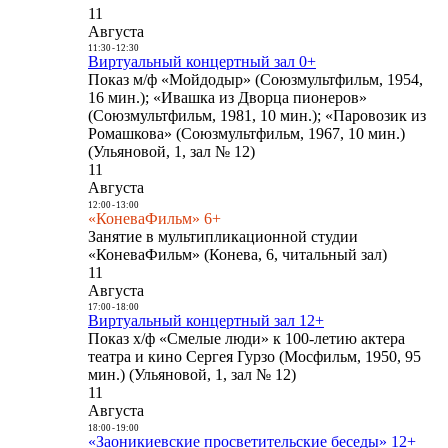
11
Августа
11:30
-
12:30
Виртуальный концертный зал 0+
Показ м/ф «Мойдодыр» (Союзмультфильм, 1954,
16 мин.); «Ивашка из Дворца пионеров»
(Союзмультфильм, 1981, 10 мин.); «Паровозик из
Ромашкова» (Союзмультфильм, 1967, 10 мин.)
(Ульяновой, 1, зал № 12)
11
Августа
12:00
-
13:00
«КоневаФильм» 6+
Занятие в мультипликационной студии
«КоневаФильм» (Конева, 6, читальный зал)
11
Августа
17:00
-
18:00
Виртуальный концертный зал 12+
Показ х/ф «Смелые люди» к 100-летию актера
театра и кино Сергея Гурзо (Мосфильм, 1950, 95
мин.) (Ульяновой, 1, зал № 12)
11
Августа
18:00
-
19:00
«Заоникиевские просветительские беседы» 12+