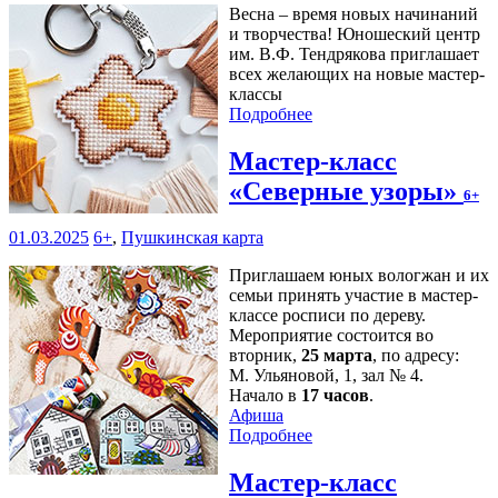
Весна – время новых начинаний
и творчества! Юношеский центр
им. В.Ф. Тендрякова приглашает
всех желающих на новые мастер-
классы
Подробнее
Мастер-класс
«Северные узоры»
6+
01.03.2025
6+
,
Пушкинская карта
Приглашаем юных вологжан и их
семьи принять участие в мастер-
классе росписи по дереву.
Мероприятие состоится во
вторник,
25 марта
, по адресу:
М. Ульяновой, 1, зал № 4.
Начало в
17 часов
.
Афиша
Подробнее
Мастер-класс