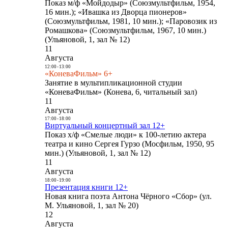
Показ м/ф «Мойдодыр» (Союзмультфильм, 1954,
16 мин.); «Ивашка из Дворца пионеров»
(Союзмультфильм, 1981, 10 мин.); «Паровозик из
Ромашкова» (Союзмультфильм, 1967, 10 мин.)
(Ульяновой, 1, зал № 12)
11
Августа
12:00
-
13:00
«КоневаФильм» 6+
Занятие в мультипликационной студии
«КоневаФильм» (Конева, 6, читальный зал)
11
Августа
17:00
-
18:00
Виртуальный концертный зал 12+
Показ х/ф «Смелые люди» к 100-летию актера
театра и кино Сергея Гурзо (Мосфильм, 1950, 95
мин.) (Ульяновой, 1, зал № 12)
11
Августа
18:00
-
19:00
Презентация книги 12+
Новая книга поэта Антона Чёрного «Сбор» (ул.
М. Ульяновой, 1, зал № 20)
12
Августа