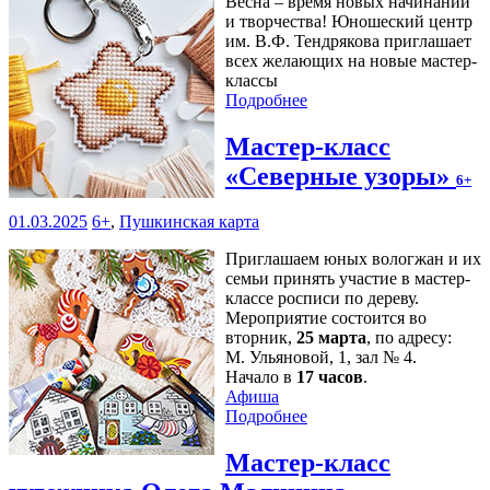
Весна – время новых начинаний
и творчества! Юношеский центр
им. В.Ф. Тендрякова приглашает
всех желающих на новые мастер-
классы
Подробнее
Мастер-класс
«Северные узоры»
6+
01.03.2025
6+
,
Пушкинская карта
Приглашаем юных вологжан и их
семьи принять участие в мастер-
классе росписи по дереву.
Мероприятие состоится во
вторник,
25 марта
, по адресу:
М. Ульяновой, 1, зал № 4.
Начало в
17 часов
.
Афиша
Подробнее
Мастер-класс