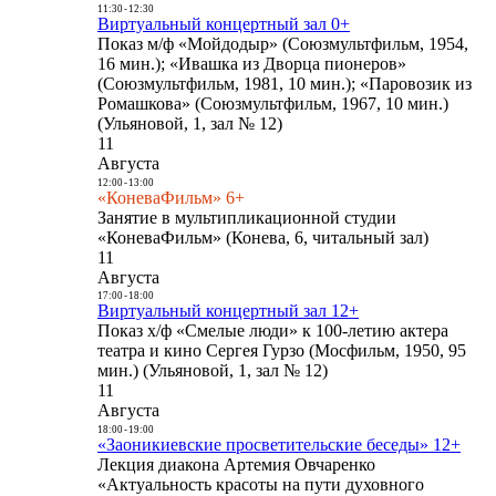
11:30
-
12:30
Виртуальный концертный зал 0+
Показ м/ф «Мойдодыр» (Союзмультфильм, 1954,
16 мин.); «Ивашка из Дворца пионеров»
(Союзмультфильм, 1981, 10 мин.); «Паровозик из
Ромашкова» (Союзмультфильм, 1967, 10 мин.)
(Ульяновой, 1, зал № 12)
11
Августа
12:00
-
13:00
«КоневаФильм» 6+
Занятие в мультипликационной студии
«КоневаФильм» (Конева, 6, читальный зал)
11
Августа
17:00
-
18:00
Виртуальный концертный зал 12+
Показ х/ф «Смелые люди» к 100-летию актера
театра и кино Сергея Гурзо (Мосфильм, 1950, 95
мин.) (Ульяновой, 1, зал № 12)
11
Августа
18:00
-
19:00
«Заоникиевские просветительские беседы» 12+
Лекция диакона Артемия Овчаренко
«Актуальность красоты на пути духовного