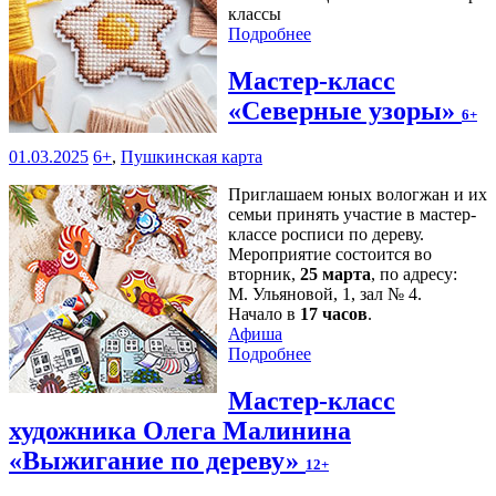
классы
Подробнее
Мастер-класс
«Северные узоры»
6+
01.03.2025
6+
,
Пушкинская карта
Приглашаем юных вологжан и их
семьи принять участие в мастер-
классе росписи по дереву.
Мероприятие состоится во
вторник,
25 марта
, по адресу:
М. Ульяновой, 1, зал № 4.
Начало в
17 часов
.
Афиша
Подробнее
Мастер-класс
художника Олега Малинина
«Выжигание по дереву»
12+