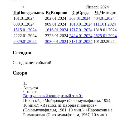
<
Январь 2024
Пн
Понедельник
Вт
Вторник
Ср
Среда
Чт
Четверг
1
01.01.2024
2
02.01.2024
3
03.01.2024
4
04.01.2024
8
08.01.2024
9
09.01.2024
10
10.01.2024
11
11.01.2024
15
15.01.2024
16
16.01.2024
17
17.01.2024
18
18.01.2024
22
22.01.2024
23
23.01.2024
24
24.01.2024
25
25.01.2024
29
29.01.2024
30
30.01.2024
31
31.01.2024
1
01.02.2024
Сегодня
Сегодня нет событий
Скоро
11
Августа
11:30
-
12:30
Виртуальный концертный зал 0+
Показ м/ф «Мойдодыр» (Союзмультфильм, 1954,
16 мин.); «Ивашка из Дворца пионеров»
(Союзмультфильм, 1981, 10 мин.); «Паровозик из
Ромашкова» (Союзмультфильм, 1967, 10 мин.)