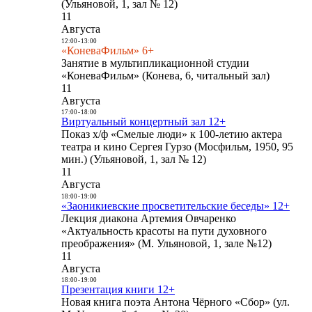
(Ульяновой, 1, зал № 12)
11
Августа
12:00
-
13:00
«КоневаФильм» 6+
Занятие в мультипликационной студии
«КоневаФильм» (Конева, 6, читальный зал)
11
Августа
17:00
-
18:00
Виртуальный концертный зал 12+
Показ х/ф «Смелые люди» к 100-летию актера
театра и кино Сергея Гурзо (Мосфильм, 1950, 95
мин.) (Ульяновой, 1, зал № 12)
11
Августа
18:00
-
19:00
«Заоникиевские просветительские беседы» 12+
Лекция диакона Артемия Овчаренко
«Актуальность красоты на пути духовного
преображения» (М. Ульяновой, 1, зале №12)
11
Августа
18:00
-
19:00
Презентация книги 12+
Новая книга поэта Антона Чёрного «Сбор» (ул.