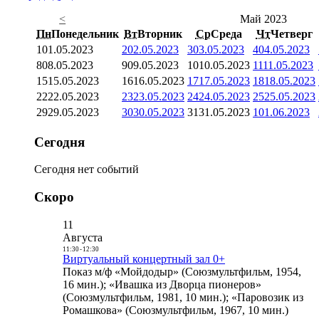
<
Май 2023
Пн
Понедельник
Вт
Вторник
Ср
Среда
Чт
Четверг
1
01.05.2023
2
02.05.2023
3
03.05.2023
4
04.05.2023
8
08.05.2023
9
09.05.2023
10
10.05.2023
11
11.05.2023
15
15.05.2023
16
16.05.2023
17
17.05.2023
18
18.05.2023
22
22.05.2023
23
23.05.2023
24
24.05.2023
25
25.05.2023
29
29.05.2023
30
30.05.2023
31
31.05.2023
1
01.06.2023
Сегодня
Сегодня нет событий
Скоро
11
Августа
11:30
-
12:30
Виртуальный концертный зал 0+
Показ м/ф «Мойдодыр» (Союзмультфильм, 1954,
16 мин.); «Ивашка из Дворца пионеров»
(Союзмультфильм, 1981, 10 мин.); «Паровозик из
Ромашкова» (Союзмультфильм, 1967, 10 мин.)