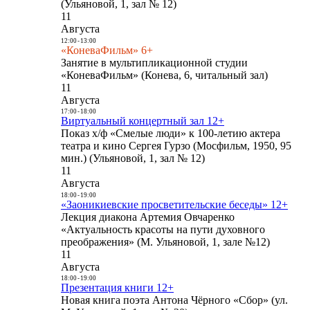
(Ульяновой, 1, зал № 12)
11
Августа
12:00
-
13:00
«КоневаФильм» 6+
Занятие в мультипликационной студии
«КоневаФильм» (Конева, 6, читальный зал)
11
Августа
17:00
-
18:00
Виртуальный концертный зал 12+
Показ х/ф «Смелые люди» к 100-летию актера
театра и кино Сергея Гурзо (Мосфильм, 1950, 95
мин.) (Ульяновой, 1, зал № 12)
11
Августа
18:00
-
19:00
«Заоникиевские просветительские беседы» 12+
Лекция диакона Артемия Овчаренко
«Актуальность красоты на пути духовного
преображения» (М. Ульяновой, 1, зале №12)
11
Августа
18:00
-
19:00
Презентация книги 12+
Новая книга поэта Антона Чёрного «Сбор» (ул.