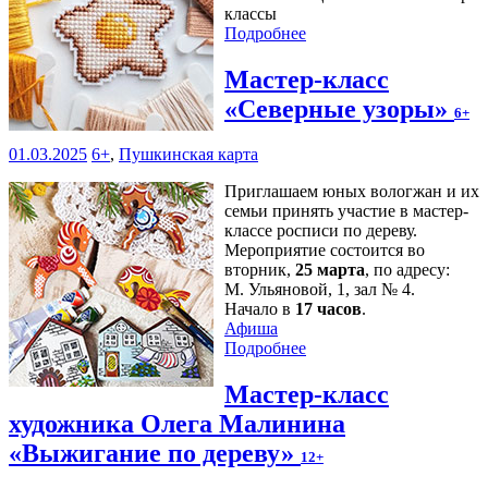
классы
Подробнее
Мастер-класс
«Северные узоры»
6+
01.03.2025
6+
,
Пушкинская карта
Приглашаем юных вологжан и их
семьи принять участие в мастер-
классе росписи по дереву.
Мероприятие состоится во
вторник,
25 марта
, по адресу:
М. Ульяновой, 1, зал № 4.
Начало в
17 часов
.
Афиша
Подробнее
Мастер-класс
художника Олега Малинина
«Выжигание по дереву»
12+