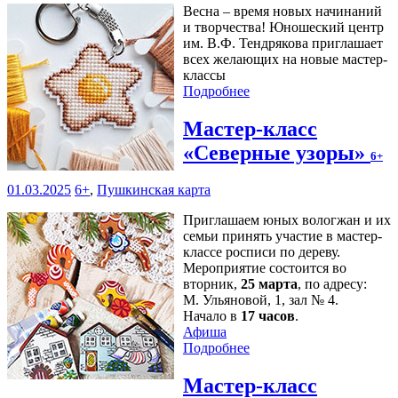
Весна – время новых начинаний
и творчества! Юношеский центр
им. В.Ф. Тендрякова приглашает
всех желающих на новые мастер-
классы
Подробнее
Мастер-класс
«Северные узоры»
6+
01.03.2025
6+
,
Пушкинская карта
Приглашаем юных вологжан и их
семьи принять участие в мастер-
классе росписи по дереву.
Мероприятие состоится во
вторник,
25 марта
, по адресу:
М. Ульяновой, 1, зал № 4.
Начало в
17 часов
.
Афиша
Подробнее
Мастер-класс