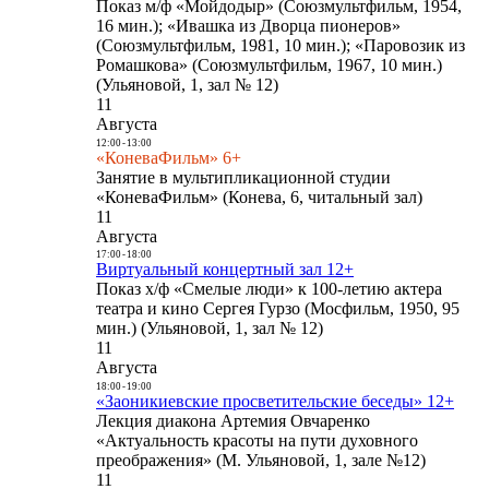
Показ м/ф «Мойдодыр» (Союзмультфильм, 1954,
16 мин.); «Ивашка из Дворца пионеров»
(Союзмультфильм, 1981, 10 мин.); «Паровозик из
Ромашкова» (Союзмультфильм, 1967, 10 мин.)
(Ульяновой, 1, зал № 12)
11
Августа
12:00
-
13:00
«КоневаФильм» 6+
Занятие в мультипликационной студии
«КоневаФильм» (Конева, 6, читальный зал)
11
Августа
17:00
-
18:00
Виртуальный концертный зал 12+
Показ х/ф «Смелые люди» к 100-летию актера
театра и кино Сергея Гурзо (Мосфильм, 1950, 95
мин.) (Ульяновой, 1, зал № 12)
11
Августа
18:00
-
19:00
«Заоникиевские просветительские беседы» 12+
Лекция диакона Артемия Овчаренко
«Актуальность красоты на пути духовного
преображения» (М. Ульяновой, 1, зале №12)
11