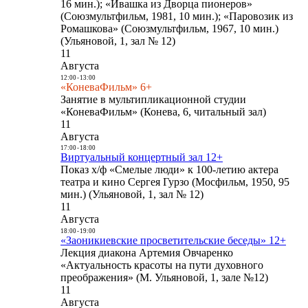
16 мин.); «Ивашка из Дворца пионеров»
(Союзмультфильм, 1981, 10 мин.); «Паровозик из
Ромашкова» (Союзмультфильм, 1967, 10 мин.)
(Ульяновой, 1, зал № 12)
11
Августа
12:00
-
13:00
«КоневаФильм» 6+
Занятие в мультипликационной студии
«КоневаФильм» (Конева, 6, читальный зал)
11
Августа
17:00
-
18:00
Виртуальный концертный зал 12+
Показ х/ф «Смелые люди» к 100-летию актера
театра и кино Сергея Гурзо (Мосфильм, 1950, 95
мин.) (Ульяновой, 1, зал № 12)
11
Августа
18:00
-
19:00
«Заоникиевские просветительские беседы» 12+
Лекция диакона Артемия Овчаренко
«Актуальность красоты на пути духовного
преображения» (М. Ульяновой, 1, зале №12)
11
Августа