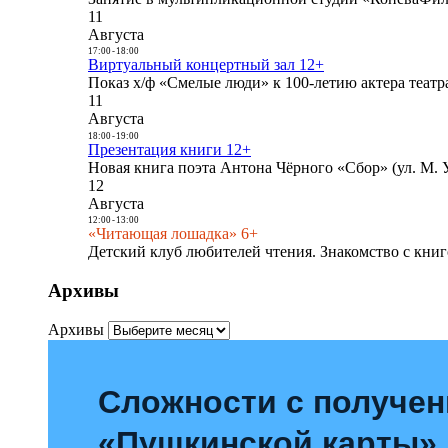
11
Августа
17:00
-
18:00
Виртуальный концертный зал 12+
Показ х/ф «Смелые люди» к 100-летию актера театра
11
Августа
18:00
-
19:00
Презентация книги 12+
Новая книга поэта Антона Чёрного «Сбор» (ул. М. У
12
Августа
12:00
-
13:00
«Читающая лошадка» 6+
Детский клуб любителей чтения. Знакомство с книг
Архивы
Архивы
Сложности с получе
«Пушкинской карты»