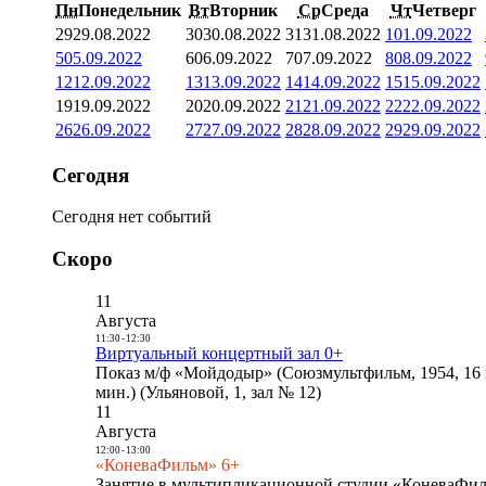
Пн
Понедельник
Вт
Вторник
Ср
Среда
Чт
Четверг
29
29.08.2022
30
30.08.2022
31
31.08.2022
1
01.09.2022
5
05.09.2022
6
06.09.2022
7
07.09.2022
8
08.09.2022
12
12.09.2022
13
13.09.2022
14
14.09.2022
15
15.09.2022
19
19.09.2022
20
20.09.2022
21
21.09.2022
22
22.09.2022
26
26.09.2022
27
27.09.2022
28
28.09.2022
29
29.09.2022
Сегодня
Сегодня нет событий
Скоро
11
Августа
11:30
-
12:30
Виртуальный концертный зал 0+
Показ м/ф «Мойдодыр» (Союзмультфильм, 1954, 16 
мин.) (Ульяновой, 1, зал № 12)
11
Августа
12:00
-
13:00
«КоневаФильм» 6+
Занятие в мультипликационной студии «КоневаФиль