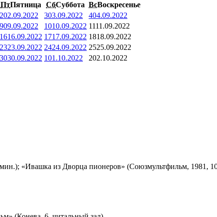
Пт
Пятница
Сб
Суббота
Вс
Воскресенье
2
02.09.2022
3
03.09.2022
4
04.09.2022
9
09.09.2022
10
10.09.2022
11
11.09.2022
16
16.09.2022
17
17.09.2022
18
18.09.2022
23
23.09.2022
24
24.09.2022
25
25.09.2022
30
30.09.2022
1
01.10.2022
2
02.10.2022
мин.); «Ивашка из Дворца пионеров» (Союзмультфильм, 1981, 10
м» (Конева, 6, читальный зал)