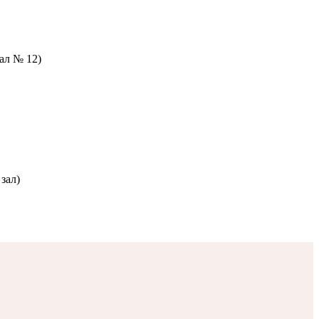
зал № 12)
зал)