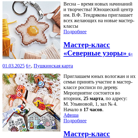
Весна – время новых начинаний
и творчества! Юношеский центр
им. В.Ф. Тендрякова приглашает
всех желающих на новые мастер-
классы
Подробнее
Мастер-класс
«Северные узоры»
6+
01.03.2025
6+
,
Пушкинская карта
Приглашаем юных вологжан и их
семьи принять участие в мастер-
классе росписи по дереву.
Мероприятие состоится во
вторник,
25 марта
, по адресу:
М. Ульяновой, 1, зал № 4.
Начало в
17 часов
.
Афиша
Подробнее
Мастер-класс