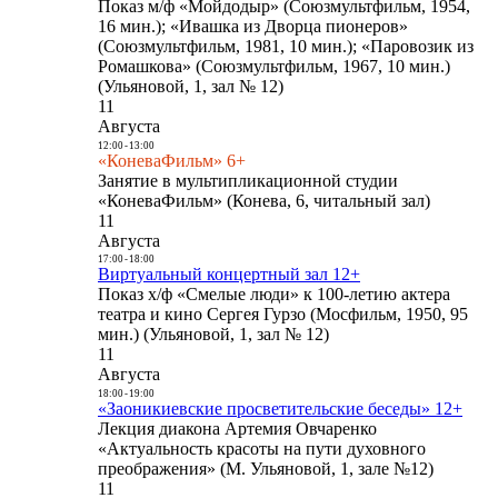
Показ м/ф «Мойдодыр» (Союзмультфильм, 1954,
16 мин.); «Ивашка из Дворца пионеров»
(Союзмультфильм, 1981, 10 мин.); «Паровозик из
Ромашкова» (Союзмультфильм, 1967, 10 мин.)
(Ульяновой, 1, зал № 12)
11
Августа
12:00
-
13:00
«КоневаФильм» 6+
Занятие в мультипликационной студии
«КоневаФильм» (Конева, 6, читальный зал)
11
Августа
17:00
-
18:00
Виртуальный концертный зал 12+
Показ х/ф «Смелые люди» к 100-летию актера
театра и кино Сергея Гурзо (Мосфильм, 1950, 95
мин.) (Ульяновой, 1, зал № 12)
11
Августа
18:00
-
19:00
«Заоникиевские просветительские беседы» 12+
Лекция диакона Артемия Овчаренко
«Актуальность красоты на пути духовного
преображения» (М. Ульяновой, 1, зале №12)
11