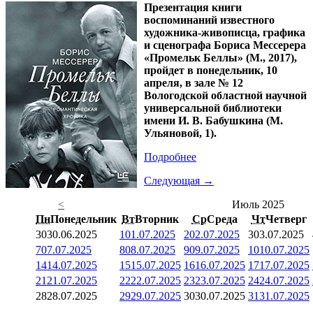
Презентация книги
воспоминаний известного
художника-живописца, графика
и сценографа Бориса Мессерера
«Промельк Беллы» (М., 2017),
пройдет в понедельник, 10
апреля, в зале № 12
Вологодской областной научной
универсальной библиотеки
имени И. В. Бабушкина (М.
Ульяновой, 1).
Подробнее
Следующая →
<
Июль 2025
Пн
Понедельник
Вт
Вторник
Ср
Среда
Чт
Четверг
30
30.06.2025
1
01.07.2025
2
02.07.2025
3
03.07.2025
7
07.07.2025
8
08.07.2025
9
09.07.2025
10
10.07.2025
14
14.07.2025
15
15.07.2025
16
16.07.2025
17
17.07.2025
21
21.07.2025
22
22.07.2025
23
23.07.2025
24
24.07.2025
28
28.07.2025
29
29.07.2025
30
30.07.2025
31
31.07.2025