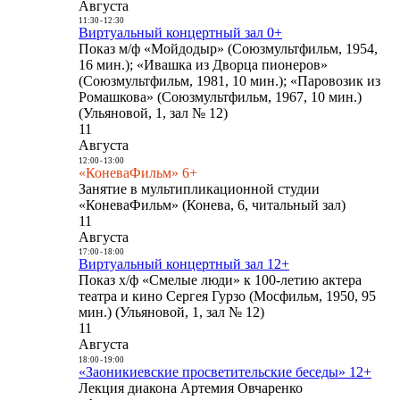
Августа
11:30
-
12:30
Виртуальный концертный зал 0+
Показ м/ф «Мойдодыр» (Союзмультфильм, 1954,
16 мин.); «Ивашка из Дворца пионеров»
(Союзмультфильм, 1981, 10 мин.); «Паровозик из
Ромашкова» (Союзмультфильм, 1967, 10 мин.)
(Ульяновой, 1, зал № 12)
11
Августа
12:00
-
13:00
«КоневаФильм» 6+
Занятие в мультипликационной студии
«КоневаФильм» (Конева, 6, читальный зал)
11
Августа
17:00
-
18:00
Виртуальный концертный зал 12+
Показ х/ф «Смелые люди» к 100-летию актера
театра и кино Сергея Гурзо (Мосфильм, 1950, 95
мин.) (Ульяновой, 1, зал № 12)
11
Августа
18:00
-
19:00
«Заоникиевские просветительские беседы» 12+
Лекция диакона Артемия Овчаренко