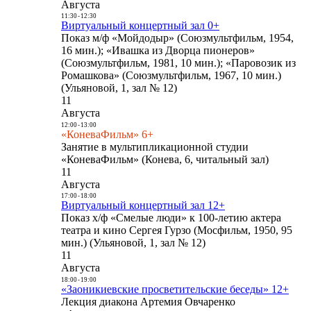
Августа
11:30
-
12:30
Виртуальный концертный зал 0+
Показ м/ф «Мойдодыр» (Союзмультфильм, 1954,
16 мин.); «Ивашка из Дворца пионеров»
(Союзмультфильм, 1981, 10 мин.); «Паровозик из
Ромашкова» (Союзмультфильм, 1967, 10 мин.)
(Ульяновой, 1, зал № 12)
11
Августа
12:00
-
13:00
«КоневаФильм» 6+
Занятие в мультипликационной студии
«КоневаФильм» (Конева, 6, читальный зал)
11
Августа
17:00
-
18:00
Виртуальный концертный зал 12+
Показ х/ф «Смелые люди» к 100-летию актера
театра и кино Сергея Гурзо (Мосфильм, 1950, 95
мин.) (Ульяновой, 1, зал № 12)
11
Августа
18:00
-
19:00
«Заоникиевские просветительские беседы» 12+
Лекция диакона Артемия Овчаренко