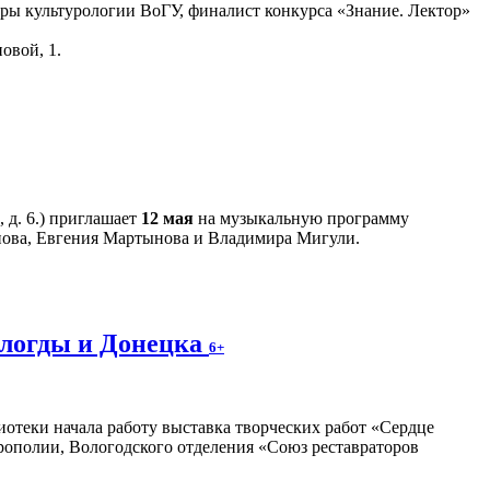
едры культурологии ВоГУ, финалист конкурса «Знание. Лектор»
овой, 1.
 д. 6.) приглашает
12 мая
на музыкальную программу
нова, Евгения Мартынова и Владимира Мигули.
ологды и Донецка
6+
отеки начала работу выставка творческих работ «Сердце
трополии, Вологодского отделения «Союз реставраторов