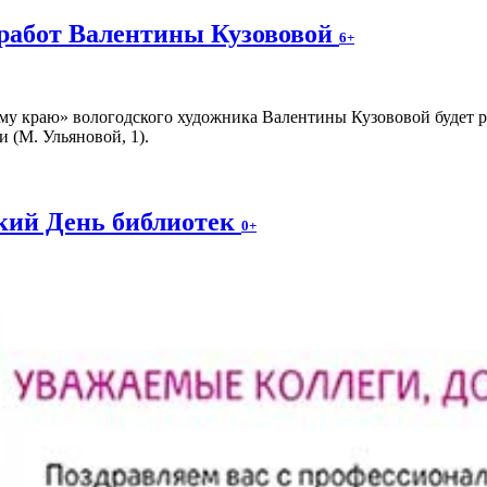
работ Валентины Кузововой
6+
у краю» вологодского художника Валентины Кузововой будет раб
 (М. Ульяновой, 1).
ский День библиотек
0+