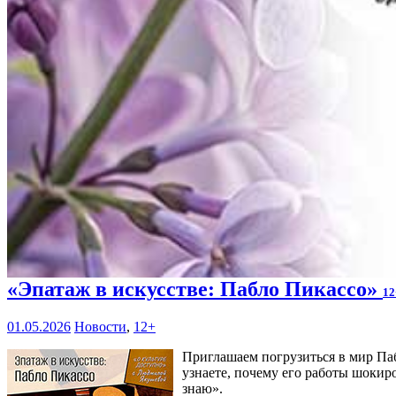
«Эпатаж в искусстве: Пабло Пикассо»
12
01.05.2026
Новости
,
12+
Приглашаем погрузиться в мир Паб
узнаете, почему его работы шокиро
знаю».