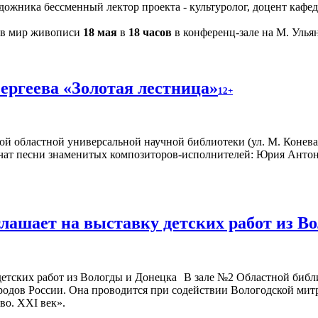
художника бессменный лектор проекта - культуролог, доцент каф
 в мир живописи
18 мая
в
18 часов
в конференц-зале на М. Ульян
ергеева «Золотая лестница»
12+
й областной универсальной научной библиотеки (ул. М. Конева,
учат песни знаменитых композиторов-исполнителей: Юрия Анто
глашает на выставку детских работ из В
В зале №2 Областной библи
народов России. Она проводится при содействии Вологодской ми
во. XXI век».