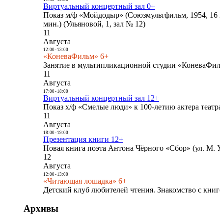
Виртуальный концертный зал 0+
Показ м/ф «Мойдодыр» (Союзмультфильм, 1954, 16 
мин.) (Ульяновой, 1, зал № 12)
11
Августа
12:00
-
13:00
«КоневаФильм» 6+
Занятие в мультипликационной студии «КоневаФиль
11
Августа
17:00
-
18:00
Виртуальный концертный зал 12+
Показ х/ф «Смелые люди» к 100-летию актера театра
11
Августа
18:00
-
19:00
Презентация книги 12+
Новая книга поэта Антона Чёрного «Сбор» (ул. М. У
12
Августа
12:00
-
13:00
«Читающая лошадка» 6+
Детский клуб любителей чтения. Знакомство с книг
Архивы