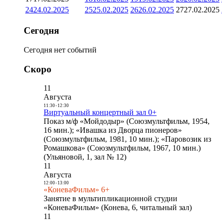
24
24.02.2025
25
25.02.2025
26
26.02.2025
27
27.02.2025
Сегодня
Сегодня нет событий
Скоро
11
Августа
11:30
-
12:30
Виртуальный концертный зал 0+
Показ м/ф «Мойдодыр» (Союзмультфильм, 1954,
16 мин.); «Ивашка из Дворца пионеров»
(Союзмультфильм, 1981, 10 мин.); «Паровозик из
Ромашкова» (Союзмультфильм, 1967, 10 мин.)
(Ульяновой, 1, зал № 12)
11
Августа
12:00
-
13:00
«КоневаФильм» 6+
Занятие в мультипликационной студии
«КоневаФильм» (Конева, 6, читальный зал)
11