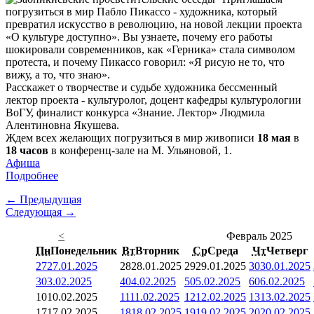
погрузиться в мир Пабло Пикассо - художника, который
превратил искусство в революцию, на новой лекции проекта
«О культуре доступно». Вы узнаете, почему его работы
шокировали современников, как «Герника» стала символом
протеста, и почему Пикассо говорил: «Я рисую не то, что
вижу, а то, что знаю».
Расскажет о творчестве и судьбе художника бессменный
лектор проекта - культуролог, доцент кафедры культурологии
ВоГУ, финалист конкурса «Знание. Лектор» Людмила
Алентиновна Якушева.
Ждем всех желающих погрузиться в мир живописи
18 мая
в
18 часов
в конференц-зале на М. Ульяновой, 1.
Афиша
Подробнее
← Предыдущая
Следующая →
<
Февраль 2025
Пн
Понедельник
Вт
Вторник
Ср
Среда
Чт
Четверг
27
27.01.2025
28
28.01.2025
29
29.01.2025
30
30.01.2025
3
03.02.2025
4
04.02.2025
5
05.02.2025
6
06.02.2025
10
10.02.2025
11
11.02.2025
12
12.02.2025
13
13.02.2025
17
17.02.2025
18
18.02.2025
19
19.02.2025
20
20.02.2025