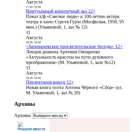
Августа
17:00
-
18:00
Виртуальный концертный зал 12+
Показ х/ф «Смелые люди» к 100-летию актера
театра и кино Сергея Гурзо (Мосфильм, 1950, 95
мин.) (Ульяновой, 1, зал № 12)
11
Августа
18:00
-
19:00
«Заоникиевские просветительские беседы» 12+
Лекция диакона Артемия Овчаренко
«Актуальность красоты на пути духовного
преображения» (М. Ульяновой, 1, зале №12)
11
Августа
18:00
-
19:00
Презентация книги 12+
Новая книга поэта Антона Чёрного «Сбор» (ул.
М. Ульяновой, 1, зал № 20)
Архивы
Архивы
Решаем вместе