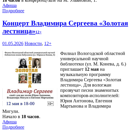
18 часов
в конференц-зале на М. Ульяновой, 1.
Афиша
Подробнее
Концерт Владимира Сергеева «Золотая
лестница»
12+
01.05.2026
Новости
,
12+
Филиал Вологодской областной
универсальной научной
библиотеки (ул. М. Конева, д. 6.)
приглашает
12 мая
на
музыкальную программу
Владимира Сергеева «Золотая
лестница». Для вологжан
прозвучат песни знаменитых
композиторов-исполнителей:
Юрия Антонова, Евгения
Мартынова и Владимира
Мигули.
Начало в
18 часов
.
Афиша
Подробнее