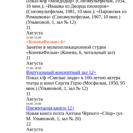
Показ м/ф «Мойдодыр» (Союзмультфильм, 1954,
16 мин.); «Ивашка из Дворца пионеров»
(Союзмультфильм, 1981, 10 мин.); «Паровозик из
Ромашкова» (Союзмультфильм, 1967, 10 мин.)
(Ульяновой, 1, зал № 12)
11
Августа
12:00
-
13:00
«КоневаФильм» 6+
Занятие в мультипликационной студии
«КоневаФильм» (Конева, 6, читальный зал)
11
Августа
17:00
-
18:00
Виртуальный концертный зал 12+
Показ х/ф «Смелые люди» к 100-летию актера
театра и кино Сергея Гурзо (Мосфильм, 1950, 95
мин.) (Ульяновой, 1, зал № 12)
11
Августа
18:00
-
19:00
Презентация книги 12+
Новая книга поэта Антона Чёрного «Сбор» (ул.
М. Ульяновой, 1, зал № 20)
12
Августа