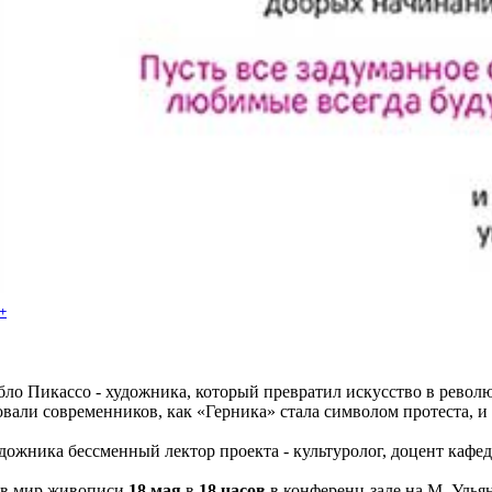
+
ло Пикассо - художника, который превратил искусство в револ
вали современников, как «Герника» стала символом протеста, и п
художника бессменный лектор проекта - культуролог, доцент каф
 в мир живописи
18 мая
в
18 часов
в конференц-зале на М. Ульян