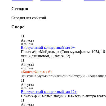
Сегодня
Сегодня нет событий
Скоро
11
Августа
11:30
-
12:30
Виртуальный концертный зал 0+
Показ м/ф «Мойдодыр» (Союзмультфильм, 1954, 16 
мин.) (Ульяновой, 1, зал № 12)
11
Августа
12:00
-
13:00
«КоневаФильм» 6+
Занятие в мультипликационной студии «КоневаФиль
11
Августа
17:00
-
18:00
Виртуальный концертный зал 12+
Показ х/ф «Смелые люди» к 100-летию актера театра
11
Августа