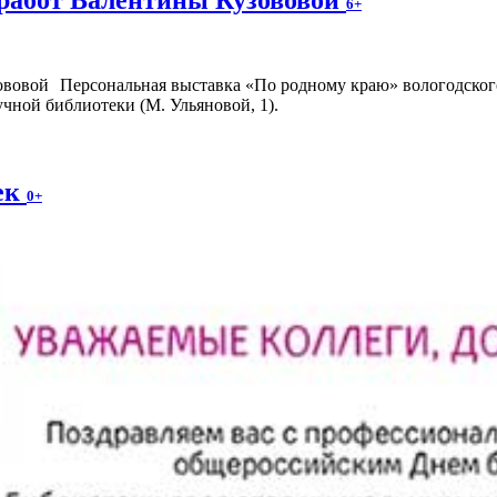
6+
Персональная выставка «По родному краю» вологодского
чной библиотеки (М. Ульяновой, 1).
ек
0+