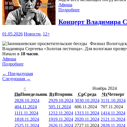
Афиша
Подробнее
Концерт Владимира С
01.05.2026
Новости
,
12+
Филиал Вологодско
Владимира Сергеева «Золотая лестница». Для вологжан прозв
Начало в
18 часов
.
Афиша
Подробнее
← Предыдущая
Следующая →
<
Ноябрь 2024
Пн
Понедельник
Вт
Вторник
Ср
Среда
Чт
Четверг
28
28.10.2024
29
29.10.2024
30
30.10.2024
31
31.10.2024
4
04.11.2024
5
05.11.2024
6
06.11.2024
7
07.11.2024
11
11.11.2024
12
12.11.2024
13
13.11.2024
14
14.11.2024
18
18.11.2024
19
19.11.2024
20
20.11.2024
21
21.11.2024
25
25.11.2024
26
26.11.2024
27
27.11.2024
28
28.11.2024