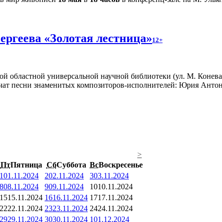
ергеева «Золотая лестница»
12+
й областной универсальной научной библиотеки (ул. М. Конева,
учат песни знаменитых композиторов-исполнителей: Юрия Анто
>
Пт
Пятница
Сб
Суббота
Вс
Воскресенье
1
01.11.2024
2
02.11.2024
3
03.11.2024
8
08.11.2024
9
09.11.2024
10
10.11.2024
15
15.11.2024
16
16.11.2024
17
17.11.2024
22
22.11.2024
23
23.11.2024
24
24.11.2024
29
29.11.2024
30
30.11.2024
1
01.12.2024