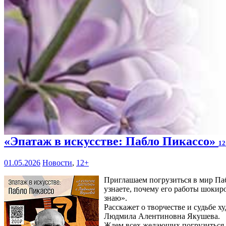
«Эпатаж в искусстве: Пабло Пикассо»
12
01.05.2026
Новости
,
12+
Приглашаем погрузиться в мир Паб
узнаете, почему его работы шокиро
знаю».
Расскажет о творчестве и судьбе 
Людмила Алентиновна Якушева.
Ждем всех желающих погрузиться