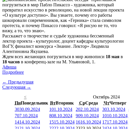
погрузиться в мир Пабло Пикассо - художника, который
превратил искусство в революцию, на новой лекции проекта
«О культуре доступно». Вы узнаете, почему его работы
шокировали современников, как «Герника» стала символом
протеста, и почему Пикассо говорил: «Я рисую не то, что
вижу, а то, что знаю».
Расскажет о творчестве и судьбе художника бессменный
лектор проекта - культуролог, доцент кафедры культурологии
ВоГУ, финалист конкурса «Знание. Лектор» Людмила
Алентиновна Якушева.
Ждем всех желающих погрузиться в мир живописи
18 мая
в
18 часов
в конференц-зале на М. Ульяновой, 1.
Афиша
Подробнее
← Предыдущая
Следующая →
<
Октябрь 2024
Пн
Понедельник
Вт
Вторник
Ср
Среда
Чт
Четверг
30
30.09.2024
1
01.10.2024
2
02.10.2024
3
03.10.2024
7
07.10.2024
8
08.10.2024
9
09.10.2024
10
10.10.2024
14
14.10.2024
15
15.10.2024
16
16.10.2024
17
17.10.2024
21
21.10.2024
22
22.10.2024
23
23.10.2024
24
24.10.2024