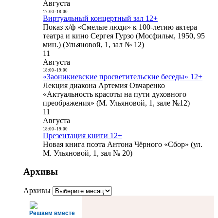
Августа
17:00
-
18:00
Виртуальный концертный зал 12+
Показ х/ф «Смелые люди» к 100-летию актера
театра и кино Сергея Гурзо (Мосфильм, 1950, 95
мин.) (Ульяновой, 1, зал № 12)
11
Августа
18:00
-
19:00
«Заоникиевские просветительские беседы» 12+
Лекция диакона Артемия Овчаренко
«Актуальность красоты на пути духовного
преображения» (М. Ульяновой, 1, зале №12)
11
Августа
18:00
-
19:00
Презентация книги 12+
Новая книга поэта Антона Чёрного «Сбор» (ул.
М. Ульяновой, 1, зал № 20)
Архивы
Архивы
Решаем вместе