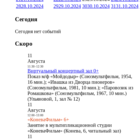
28
28.10.2024
29
29.10.2024
30
30.10.2024
31
31.10.2024
Сегодня
Сегодня нет событий
Скоро
11
Августа
11:30
-
12:30
Виртуальный концертный зал 0+
Показ м/ф «Мойдодыр» (Союзмультфильм, 1954,
16 мин.); «Ивашка из Дворца пионеров»
(Союзмультфильм, 1981, 10 мин.); «Паровозик из
Ромашкова» (Союзмультфильм, 1967, 10 мин.)
(Ульяновой, 1, зал № 12)
11
Августа
12:00
-
13:00
«КоневаФильм» 6+
Занятие в мультипликационной студии
«КоневаФильм» (Конева, 6, читальный зал)
11