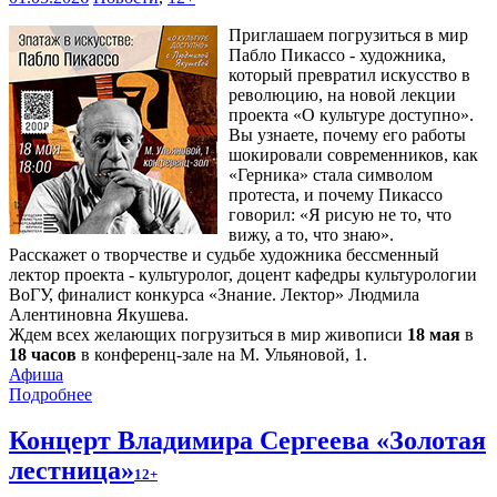
Приглашаем погрузиться в мир
Пабло Пикассо - художника,
который превратил искусство в
революцию, на новой лекции
проекта «О культуре доступно».
Вы узнаете, почему его работы
шокировали современников, как
«Герника» стала символом
протеста, и почему Пикассо
говорил: «Я рисую не то, что
вижу, а то, что знаю».
Расскажет о творчестве и судьбе художника бессменный
лектор проекта - культуролог, доцент кафедры культурологии
ВоГУ, финалист конкурса «Знание. Лектор» Людмила
Алентиновна Якушева.
Ждем всех желающих погрузиться в мир живописи
18 мая
в
18 часов
в конференц-зале на М. Ульяновой, 1.
Афиша
Подробнее
Концерт Владимира Сергеева «Золотая
лестница»
12+