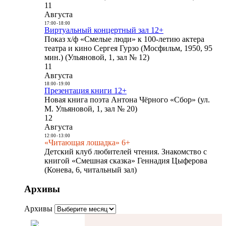
11
Августа
17:00
-
18:00
Виртуальный концертный зал 12+
Показ х/ф «Смелые люди» к 100-летию актера
театра и кино Сергея Гурзо (Мосфильм, 1950, 95
мин.) (Ульяновой, 1, зал № 12)
11
Августа
18:00
-
19:00
Презентация книги 12+
Новая книга поэта Антона Чёрного «Сбор» (ул.
М. Ульяновой, 1, зал № 20)
12
Августа
12:00
-
13:00
«Читающая лошадка» 6+
Детский клуб любителей чтения. Знакомство с
книгой «Смешная сказка» Геннадия Цыферова
(Конева, 6, читальный зал)
Архивы
Архивы