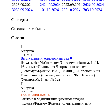
23
23.09.2024
24
24.09.2024
25
25.09.2024
26
26.09.2024
30
30.09.2024
1
01.10.2024
2
02.10.2024
3
03.10.2024
Сегодня
Сегодня нет событий
Скоро
11
Августа
11:30
-
12:30
Виртуальный концертный зал 0+
Показ м/ф «Мойдодыр» (Союзмультфильм, 1954,
16 мин.); «Ивашка из Дворца пионеров»
(Союзмультфильм, 1981, 10 мин.); «Паровозик из
Ромашкова» (Союзмультфильм, 1967, 10 мин.)
(Ульяновой, 1, зал № 12)
11
Августа
12:00
-
13:00
«КоневаФильм» 6+
Занятие в мультипликационной студии
«КоневаФильм» (Конева, 6, читальный зал)