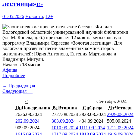
лестница»
12+
01.05.2026
Новости
,
12+
Филиал
Вологодской областной универсальной научной библиотеки
(ул. М. Конева, д. 6.) приглашает
12 мая
на музыкальную
программу Владимира Сергеева «Золотая лестница». Для
вологжан прозвучат песни знаменитых композиторов-
исполнителей: Юрия Антонова, Евгения Мартынова и
Владимира Мигули.
Начало в
18 часов
.
Афиша
Подробнее
← Предыдущая
Следующая →
<
Сентябрь 2024
Пн
Понедельник
Вт
Вторник
Ср
Среда
Чт
Четверг
26
26.08.2024
27
27.08.2024
28
28.08.2024
29
29.08.2024
2
02.09.2024
3
03.09.2024
4
04.09.2024
5
05.09.2024
9
09.09.2024
10
10.09.2024
11
11.09.2024
12
12.09.2024
16
16.09.2024
17
17.09.2024
18
18.09.2024
19
19.09.2024