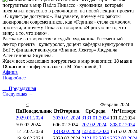
погрузиться в мир Пабло Пикассо - художника, который
превратил искусство в революцию, на новой лекции проекта
«О культуре доступно». Вы узнаете, почему его работы
шокировали современников, как «Герника» стала символом
протеста, и почему Пикассо говорил: «Я рисую не то, что
вижу, а то, что знаю».
Расскажет о творчестве и судьбе художника бессменный
лектор проекта - культуролог, доцент кафедры культурологии
ВоГУ, финалист конкурса «Знание. Лектор» Людмила
Алентиновна Якушева.
Ждем всех желающих погрузиться в мир живописи
18 мая
в
18 часов
в конференц-зале на М. Ульяновой, 1.
Афиша
Подробнее
← Предыдущая
Следующая →
<
Февраль 2024
Пн
Понедельник
Вт
Вторник
Ср
Среда
Чт
Четверг
29
29.01.2024
30
30.01.2024
31
31.01.2024
1
01.02.2024
5
05.02.2024
6
06.02.2024
7
07.02.2024
8
08.02.2024
12
12.02.2024
13
13.02.2024
14
14.02.2024
15
15.02.2024
19
19.02.2024
20
20.02.2024
21
21.02.2024
22
22.02.2024