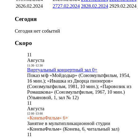
26
26.02.2024
27
27.02.2024
28
28.02.2024
29
29.02.2024
Сегодня
Сегодня нет событий
Скоро
11
Августа
11:30
-
12:30
Виртуальный концертный зал 0+
Показ м/ф «Мойдодыр» (Союзмультфильм, 1954,
16 мин.); «Ивашка из Дворца пионеров»
(Союзмультфильм, 1981, 10 мин.); «Паровозик из
Ромашкова» (Союзмультфильм, 1967, 10 мин.)
(Ульяновой, 1, зал № 12)
11
Августа
12:00
-
13:00
«КоневаФильм» 6+
Занятие в мультипликационной студии
«КоневаФильм» (Конева, 6, читальный зал)
11