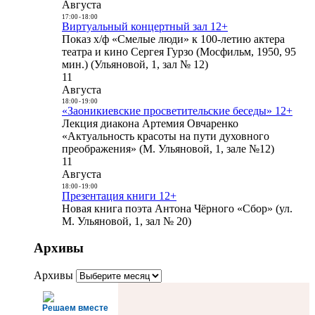
Августа
17:00
-
18:00
Виртуальный концертный зал 12+
Показ х/ф «Смелые люди» к 100-летию актера
театра и кино Сергея Гурзо (Мосфильм, 1950, 95
мин.) (Ульяновой, 1, зал № 12)
11
Августа
18:00
-
19:00
«Заоникиевские просветительские беседы» 12+
Лекция диакона Артемия Овчаренко
«Актуальность красоты на пути духовного
преображения» (М. Ульяновой, 1, зале №12)
11
Августа
18:00
-
19:00
Презентация книги 12+
Новая книга поэта Антона Чёрного «Сбор» (ул.
М. Ульяновой, 1, зал № 20)
Архивы
Архивы
Решаем вместе