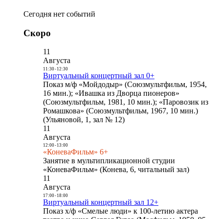
Сегодня нет событий
Скоро
11
Августа
11:30
-
12:30
Виртуальный концертный зал 0+
Показ м/ф «Мойдодыр» (Союзмультфильм, 1954,
16 мин.); «Ивашка из Дворца пионеров»
(Союзмультфильм, 1981, 10 мин.); «Паровозик из
Ромашкова» (Союзмультфильм, 1967, 10 мин.)
(Ульяновой, 1, зал № 12)
11
Августа
12:00
-
13:00
«КоневаФильм» 6+
Занятие в мультипликационной студии
«КоневаФильм» (Конева, 6, читальный зал)
11
Августа
17:00
-
18:00
Виртуальный концертный зал 12+
Показ х/ф «Смелые люди» к 100-летию актера