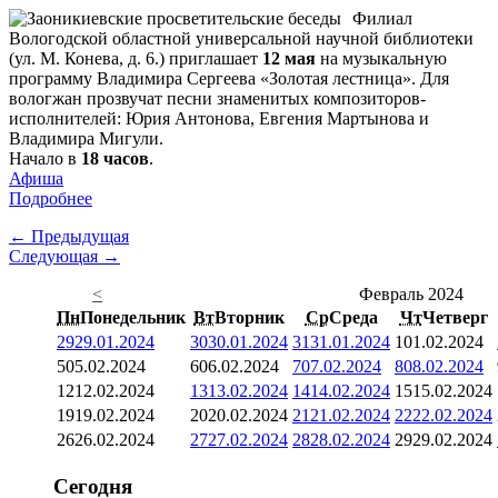
Филиал
Вологодской областной универсальной научной библиотеки
(ул. М. Конева, д. 6.) приглашает
12 мая
на музыкальную
программу Владимира Сергеева «Золотая лестница». Для
вологжан прозвучат песни знаменитых композиторов-
исполнителей: Юрия Антонова, Евгения Мартынова и
Владимира Мигули.
Начало в
18 часов
.
Афиша
Подробнее
← Предыдущая
Следующая →
<
Февраль 2024
Пн
Понедельник
Вт
Вторник
Ср
Среда
Чт
Четверг
29
29.01.2024
30
30.01.2024
31
31.01.2024
1
01.02.2024
5
05.02.2024
6
06.02.2024
7
07.02.2024
8
08.02.2024
12
12.02.2024
13
13.02.2024
14
14.02.2024
15
15.02.2024
19
19.02.2024
20
20.02.2024
21
21.02.2024
22
22.02.2024
26
26.02.2024
27
27.02.2024
28
28.02.2024
29
29.02.2024
Сегодня