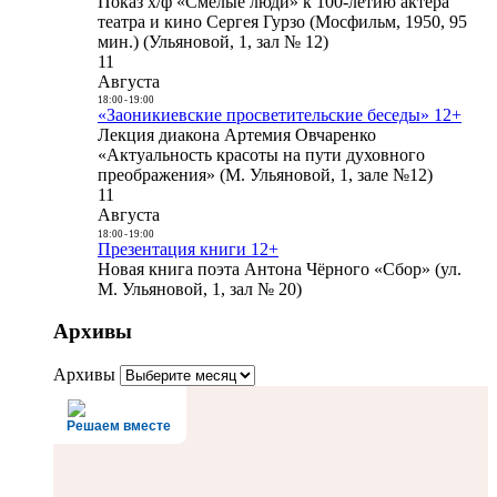
Показ х/ф «Смелые люди» к 100-летию актера
театра и кино Сергея Гурзо (Мосфильм, 1950, 95
мин.) (Ульяновой, 1, зал № 12)
11
Августа
18:00
-
19:00
«Заоникиевские просветительские беседы» 12+
Лекция диакона Артемия Овчаренко
«Актуальность красоты на пути духовного
преображения» (М. Ульяновой, 1, зале №12)
11
Августа
18:00
-
19:00
Презентация книги 12+
Новая книга поэта Антона Чёрного «Сбор» (ул.
М. Ульяновой, 1, зал № 20)
Архивы
Архивы
Решаем вместе