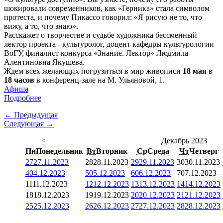
шокировали современников, как «Герника» стала символом
протеста, и почему Пикассо говорил: «Я рисую не то, что
вижу, а то, что знаю».
Расскажет о творчестве и судьбе художника бессменный
лектор проекта - культуролог, доцент кафедры культурологии
ВоГУ, финалист конкурса «Знание. Лектор» Людмила
Алентиновна Якушева.
Ждем всех желающих погрузиться в мир живописи
18 мая
в
18 часов
в конференц-зале на М. Ульяновой, 1.
Афиша
Подробнее
← Предыдущая
Следующая →
<
Декабрь 2023
Пн
Понедельник
Вт
Вторник
Ср
Среда
Чт
Четверг
27
27.11.2023
28
28.11.2023
29
29.11.2023
30
30.11.2023
4
04.12.2023
5
05.12.2023
6
06.12.2023
7
07.12.2023
11
11.12.2023
12
12.12.2023
13
13.12.2023
14
14.12.2023
18
18.12.2023
19
19.12.2023
20
20.12.2023
21
21.12.2023
25
25.12.2023
26
26.12.2023
27
27.12.2023
28
28.12.2023