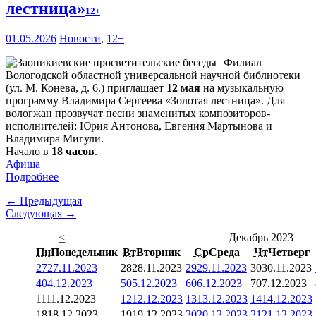
лестница»
12+
01.05.2026
Новости
,
12+
Филиал
Вологодской областной универсальной научной библиотеки
(ул. М. Конева, д. 6.) приглашает
12 мая
на музыкальную
программу Владимира Сергеева «Золотая лестница». Для
вологжан прозвучат песни знаменитых композиторов-
исполнителей: Юрия Антонова, Евгения Мартынова и
Владимира Мигули.
Начало в
18 часов
.
Афиша
Подробнее
← Предыдущая
Следующая →
<
Декабрь 2023
Пн
Понедельник
Вт
Вторник
Ср
Среда
Чт
Четверг
27
27.11.2023
28
28.11.2023
29
29.11.2023
30
30.11.2023
4
04.12.2023
5
05.12.2023
6
06.12.2023
7
07.12.2023
11
11.12.2023
12
12.12.2023
13
13.12.2023
14
14.12.2023
18
18.12.2023
19
19.12.2023
20
20.12.2023
21
21.12.2023