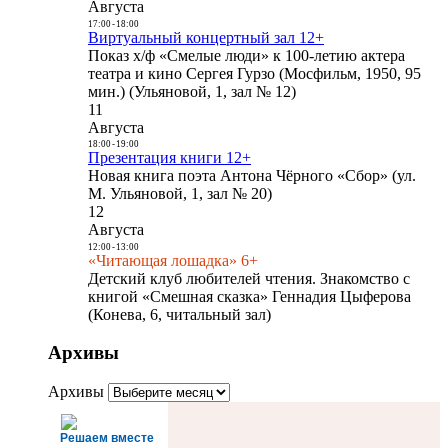
Августа
17:00
-
18:00
Виртуальный концертный зал 12+
Показ х/ф «Смелые люди» к 100-летию актера
театра и кино Сергея Гурзо (Мосфильм, 1950, 95
мин.) (Ульяновой, 1, зал № 12)
11
Августа
18:00
-
19:00
Презентация книги 12+
Новая книга поэта Антона Чёрного «Сбор» (ул.
М. Ульяновой, 1, зал № 20)
12
Августа
12:00
-
13:00
«Читающая лошадка» 6+
Детский клуб любителей чтения. Знакомство с
книгой «Смешная сказка» Геннадия Цыферова
(Конева, 6, читальный зал)
Архивы
Архивы
Решаем вместе