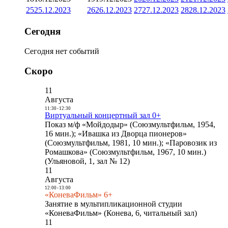
25
25.12.2023
26
26.12.2023
27
27.12.2023
28
28.12.2023
Сегодня
Сегодня нет событий
Скоро
11
Августа
11:30
-
12:30
Виртуальный концертный зал 0+
Показ м/ф «Мойдодыр» (Союзмультфильм, 1954,
16 мин.); «Ивашка из Дворца пионеров»
(Союзмультфильм, 1981, 10 мин.); «Паровозик из
Ромашкова» (Союзмультфильм, 1967, 10 мин.)
(Ульяновой, 1, зал № 12)
11
Августа
12:00
-
13:00
«КоневаФильм» 6+
Занятие в мультипликационной студии
«КоневаФильм» (Конева, 6, читальный зал)
11