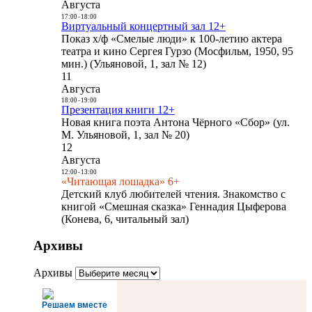
Августа
17:00
-
18:00
Виртуальный концертный зал 12+
Показ х/ф «Смелые люди» к 100-летию актера
театра и кино Сергея Гурзо (Мосфильм, 1950, 95
мин.) (Ульяновой, 1, зал № 12)
11
Августа
18:00
-
19:00
Презентация книги 12+
Новая книга поэта Антона Чёрного «Сбор» (ул.
М. Ульяновой, 1, зал № 20)
12
Августа
12:00
-
13:00
«Читающая лошадка» 6+
Детский клуб любителей чтения. Знакомство с
книгой «Смешная сказка» Геннадия Цыферова
(Конева, 6, читальный зал)
Архивы
Архивы
Решаем вместе