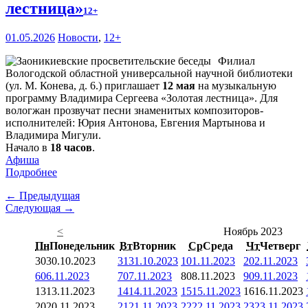
лестница»
12+
01.05.2026
Новости
,
12+
Филиал
Вологодской областной универсальной научной библиотеки
(ул. М. Конева, д. 6.) приглашает
12 мая
на музыкальную
программу Владимира Сергеева «Золотая лестница». Для
вологжан прозвучат песни знаменитых композиторов-
исполнителей: Юрия Антонова, Евгения Мартынова и
Владимира Мигули.
Начало в
18 часов
.
Афиша
Подробнее
← Предыдущая
Следующая →
<
Ноябрь 2023
Пн
Понедельник
Вт
Вторник
Ср
Среда
Чт
Четверг
30
30.10.2023
31
31.10.2023
1
01.11.2023
2
02.11.2023
6
06.11.2023
7
07.11.2023
8
08.11.2023
9
09.11.2023
13
13.11.2023
14
14.11.2023
15
15.11.2023
16
16.11.2023
20
20.11.2023
21
21.11.2023
22
22.11.2023
23
23.11.2023