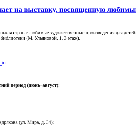
шает на выставку, посвященную любимы
ькая страна: любимые художественные произведения для детей» 
иблиотеки (М. Ульяновой, 1, 3 этаж).
!
0+
ний период (июнь–август)
:
якова (ул. Мира, д. 34):