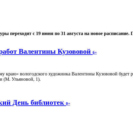
 переходит с 19 июня по 31 августа на новое расписание. По
работ Валентины Кузововой
6+
у краю» вологодского художника Валентины Кузововой будет раб
 (М. Ульяновой, 1).
ский День библиотек
0+