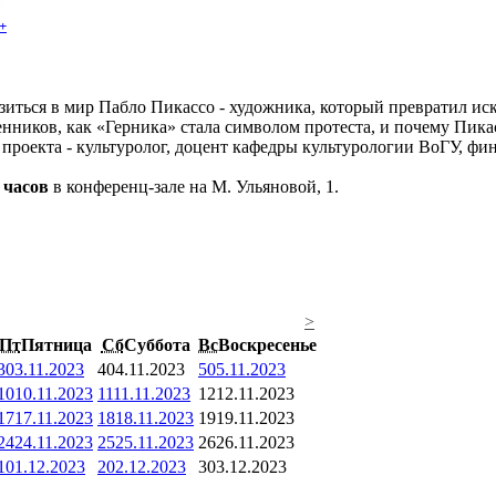
+
иться в мир Пабло Пикассо - художника, который превратил иск
ников, как «Герника» стала символом протеста, и почему Пикассо
р проекта - культуролог, доцент кафедры культурологии ВоГУ, 
 часов
в конференц-зале на М. Ульяновой, 1.
>
Пт
Пятница
Сб
Суббота
Вс
Воскресенье
3
03.11.2023
4
04.11.2023
5
05.11.2023
10
10.11.2023
11
11.11.2023
12
12.11.2023
17
17.11.2023
18
18.11.2023
19
19.11.2023
24
24.11.2023
25
25.11.2023
26
26.11.2023
1
01.12.2023
2
02.12.2023
3
03.12.2023