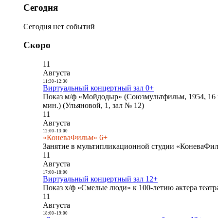
Сегодня
Сегодня нет событий
Скоро
11
Августа
11:30
-
12:30
Виртуальный концертный зал 0+
Показ м/ф «Мойдодыр» (Союзмультфильм, 1954, 16 
мин.) (Ульяновой, 1, зал № 12)
11
Августа
12:00
-
13:00
«КоневаФильм» 6+
Занятие в мультипликационной студии «КоневаФиль
11
Августа
17:00
-
18:00
Виртуальный концертный зал 12+
Показ х/ф «Смелые люди» к 100-летию актера театра
11
Августа
18:00
-
19:00