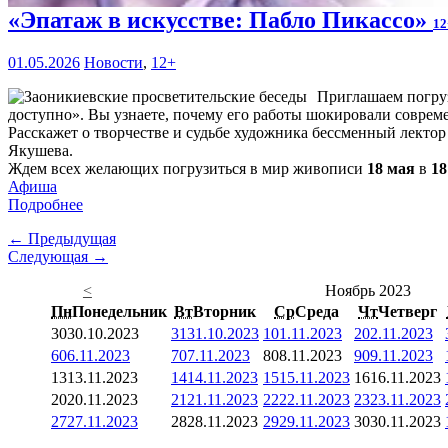
«Эпатаж в искусстве: Пабло Пикассо»
12
01.05.2026
Новости
,
12+
Приглашаем погруз
доступно». Вы узнаете, почему его работы шокировали современ
Расскажет о творчестве и судьбе художника бессменный лекто
Якушева.
Ждем всех желающих погрузиться в мир живописи
18 мая
в
18
Афиша
Подробнее
← Предыдущая
Следующая →
<
Ноябрь 2023
Пн
Понедельник
Вт
Вторник
Ср
Среда
Чт
Четверг
30
30.10.2023
31
31.10.2023
1
01.11.2023
2
02.11.2023
6
06.11.2023
7
07.11.2023
8
08.11.2023
9
09.11.2023
13
13.11.2023
14
14.11.2023
15
15.11.2023
16
16.11.2023
20
20.11.2023
21
21.11.2023
22
22.11.2023
23
23.11.2023
27
27.11.2023
28
28.11.2023
29
29.11.2023
30
30.11.2023