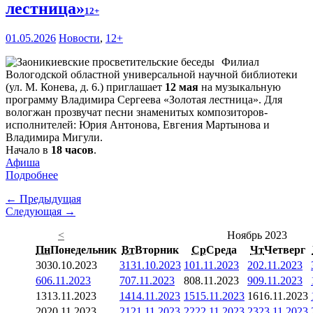
лестница»
12+
01.05.2026
Новости
,
12+
Филиал
Вологодской областной универсальной научной библиотеки
(ул. М. Конева, д. 6.) приглашает
12 мая
на музыкальную
программу Владимира Сергеева «Золотая лестница». Для
вологжан прозвучат песни знаменитых композиторов-
исполнителей: Юрия Антонова, Евгения Мартынова и
Владимира Мигули.
Начало в
18 часов
.
Афиша
Подробнее
← Предыдущая
Следующая →
<
Ноябрь 2023
Пн
Понедельник
Вт
Вторник
Ср
Среда
Чт
Четверг
30
30.10.2023
31
31.10.2023
1
01.11.2023
2
02.11.2023
6
06.11.2023
7
07.11.2023
8
08.11.2023
9
09.11.2023
13
13.11.2023
14
14.11.2023
15
15.11.2023
16
16.11.2023
20
20.11.2023
21
21.11.2023
22
22.11.2023
23
23.11.2023