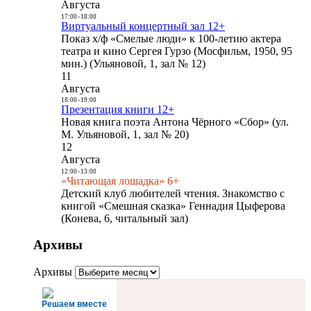
Августа
17:00
-
18:00
Виртуальный концертный зал 12+
Показ х/ф «Смелые люди» к 100-летию актера
театра и кино Сергея Гурзо (Мосфильм, 1950, 95
мин.) (Ульяновой, 1, зал № 12)
11
Августа
18:00
-
19:00
Презентация книги 12+
Новая книга поэта Антона Чёрного «Сбор» (ул.
М. Ульяновой, 1, зал № 20)
12
Августа
12:00
-
13:00
«Читающая лошадка» 6+
Детский клуб любителей чтения. Знакомство с
книгой «Смешная сказка» Геннадия Цыферова
(Конева, 6, читальный зал)
Архивы
Архивы
Решаем вместе