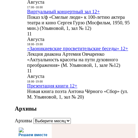
Августа
17:00
-
18:00
Виртуальный концертный зал 12+
Показ х/ф «Смелые люди» к 100-летию актера
театра и кино Сергея Гурзо (Мосфильм, 1950, 95
мин.) (Ульяновой, 1, зал № 12)
11
Августа
18:00
-
19:00
«Заоникиевские просветительские беседы» 12+
Лекция диакона Артемия Овчаренко
«Актуальность красоты на пути духовного
преображения» (М. Ульяновой, 1, зале №12)
11
Августа
18:00
-
19:00
Презентация книги 12+
Новая книга поэта Антона Чёрного «Сбор» (ул.
М. Ульяновой, 1, зал № 20)
Архивы
Архивы
Решаем вместе