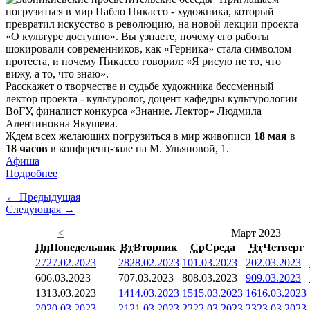
погрузиться в мир Пабло Пикассо - художника, который
превратил искусство в революцию, на новой лекции проекта
«О культуре доступно». Вы узнаете, почему его работы
шокировали современников, как «Герника» стала символом
протеста, и почему Пикассо говорил: «Я рисую не то, что
вижу, а то, что знаю».
Расскажет о творчестве и судьбе художника бессменный
лектор проекта - культуролог, доцент кафедры культурологии
ВоГУ, финалист конкурса «Знание. Лектор» Людмила
Алентиновна Якушева.
Ждем всех желающих погрузиться в мир живописи
18 мая
в
18 часов
в конференц-зале на М. Ульяновой, 1.
Афиша
Подробнее
← Предыдущая
Следующая →
<
Март 2023
Пн
Понедельник
Вт
Вторник
Ср
Среда
Чт
Четверг
27
27.02.2023
28
28.02.2023
1
01.03.2023
2
02.03.2023
6
06.03.2023
7
07.03.2023
8
08.03.2023
9
09.03.2023
13
13.03.2023
14
14.03.2023
15
15.03.2023
16
16.03.2023
20
20.03.2023
21
21.03.2023
22
22.03.2023
23
23.03.2023