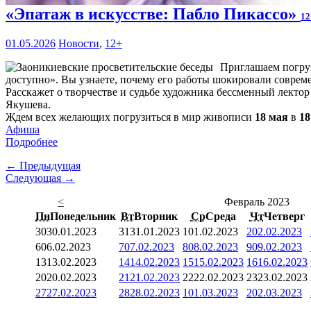
«Эпатаж в искусстве: Пабло Пикассо»
12
01.05.2026
Новости
,
12+
Приглашаем погруз
доступно». Вы узнаете, почему его работы шокировали современ
Расскажет о творчестве и судьбе художника бессменный лекто
Якушева.
Ждем всех желающих погрузиться в мир живописи
18 мая
в
18
Афиша
Подробнее
← Предыдущая
Следующая →
<
Февраль 2023
Пн
Понедельник
Вт
Вторник
Ср
Среда
Чт
Четверг
30
30.01.2023
31
31.01.2023
1
01.02.2023
2
02.02.2023
6
06.02.2023
7
07.02.2023
8
08.02.2023
9
09.02.2023
13
13.02.2023
14
14.02.2023
15
15.02.2023
16
16.02.2023
20
20.02.2023
21
21.02.2023
22
22.02.2023
23
23.02.2023
27
27.02.2023
28
28.02.2023
1
01.03.2023
2
02.03.2023