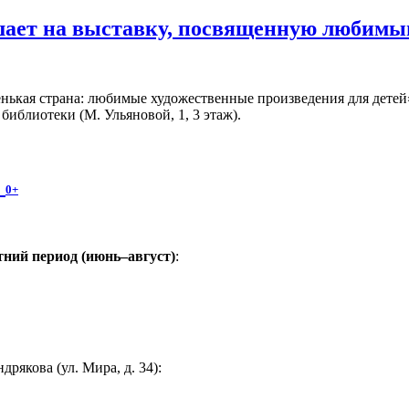
шает на выставку, посвященную любимы
ькая страна: любимые художественные произведения для детей» 
иблиотеки (М. Ульяновой, 1, 3 этаж).
!
0+
ний период (июнь–август)
:
якова (ул. Мира, д. 34):