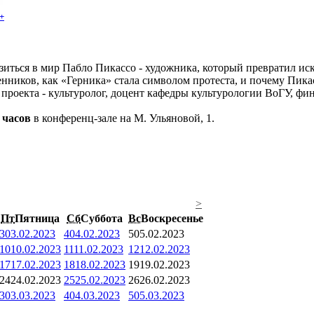
+
иться в мир Пабло Пикассо - художника, который превратил иск
ников, как «Герника» стала символом протеста, и почему Пикассо
р проекта - культуролог, доцент кафедры культурологии ВоГУ, 
 часов
в конференц-зале на М. Ульяновой, 1.
>
Пт
Пятница
Сб
Суббота
Вс
Воскресенье
3
03.02.2023
4
04.02.2023
5
05.02.2023
10
10.02.2023
11
11.02.2023
12
12.02.2023
17
17.02.2023
18
18.02.2023
19
19.02.2023
24
24.02.2023
25
25.02.2023
26
26.02.2023
3
03.03.2023
4
04.03.2023
5
05.03.2023