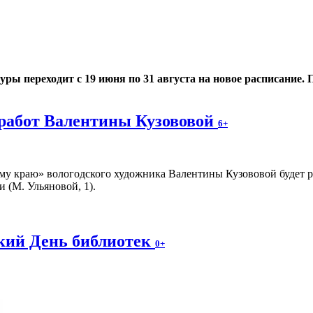
 переходит с 19 июня по 31 августа на новое расписание. По
работ Валентины Кузововой
6+
у краю» вологодского художника Валентины Кузововой будет раб
 (М. Ульяновой, 1).
ский День библиотек
0+