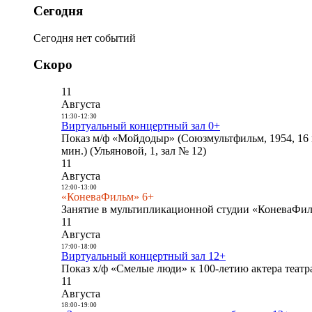
Сегодня
Сегодня нет событий
Скоро
11
Августа
11:30
-
12:30
Виртуальный концертный зал 0+
Показ м/ф «Мойдодыр» (Союзмультфильм, 1954, 16 
мин.) (Ульяновой, 1, зал № 12)
11
Августа
12:00
-
13:00
«КоневаФильм» 6+
Занятие в мультипликационной студии «КоневаФиль
11
Августа
17:00
-
18:00
Виртуальный концертный зал 12+
Показ х/ф «Смелые люди» к 100-летию актера театра
11
Августа
18:00
-
19:00