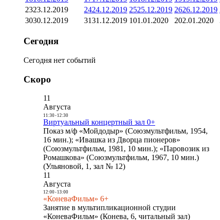
23
23.12.2019
24
24.12.2019
25
25.12.2019
26
26.12.2019
30
30.12.2019
31
31.12.2019
1
01.01.2020
2
02.01.2020
Сегодня
Сегодня нет событий
Скоро
11
Августа
11:30
-
12:30
Виртуальный концертный зал 0+
Показ м/ф «Мойдодыр» (Союзмультфильм, 1954,
16 мин.); «Ивашка из Дворца пионеров»
(Союзмультфильм, 1981, 10 мин.); «Паровозик из
Ромашкова» (Союзмультфильм, 1967, 10 мин.)
(Ульяновой, 1, зал № 12)
11
Августа
12:00
-
13:00
«КоневаФильм» 6+
Занятие в мультипликационной студии
«КоневаФильм» (Конева, 6, читальный зал)