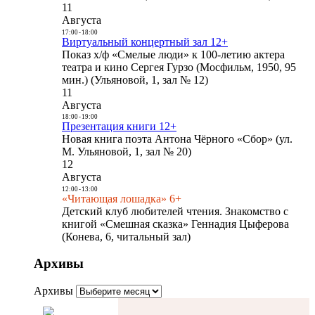
11
Августа
17:00
-
18:00
Виртуальный концертный зал 12+
Показ х/ф «Смелые люди» к 100-летию актера
театра и кино Сергея Гурзо (Мосфильм, 1950, 95
мин.) (Ульяновой, 1, зал № 12)
11
Августа
18:00
-
19:00
Презентация книги 12+
Новая книга поэта Антона Чёрного «Сбор» (ул.
М. Ульяновой, 1, зал № 20)
12
Августа
12:00
-
13:00
«Читающая лошадка» 6+
Детский клуб любителей чтения. Знакомство с
книгой «Смешная сказка» Геннадия Цыферова
(Конева, 6, читальный зал)
Архивы
Архивы