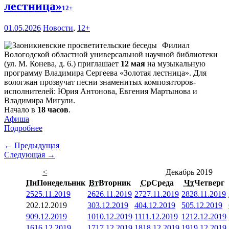
лестница»
12+
01.05.2026
Новости
,
12+
Филиал
Вологодской областной универсальной научной библиотеки
(ул. М. Конева, д. 6.) приглашает
12 мая
на музыкальную
программу Владимира Сергеева «Золотая лестница». Для
вологжан прозвучат песни знаменитых композиторов-
исполнителей: Юрия Антонова, Евгения Мартынова и
Владимира Мигули.
Начало в
18 часов
.
Афиша
Подробнее
← Предыдущая
Следующая →
<
Декабрь 2019
Пн
Понедельник
Вт
Вторник
Ср
Среда
Чт
Четверг
25
25.11.2019
26
26.11.2019
27
27.11.2019
28
28.11.2019
2
02.12.2019
3
03.12.2019
4
04.12.2019
5
05.12.2019
9
09.12.2019
10
10.12.2019
11
11.12.2019
12
12.12.2019
16
16.12.2019
17
17.12.2019
18
18.12.2019
19
19.12.2019