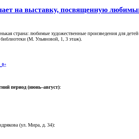
шает на выставку, посвященную любимы
ькая страна: любимые художественные произведения для детей» 
иблиотеки (М. Ульяновой, 1, 3 этаж).
!
0+
ний период (июнь–август)
:
якова (ул. Мира, д. 34):