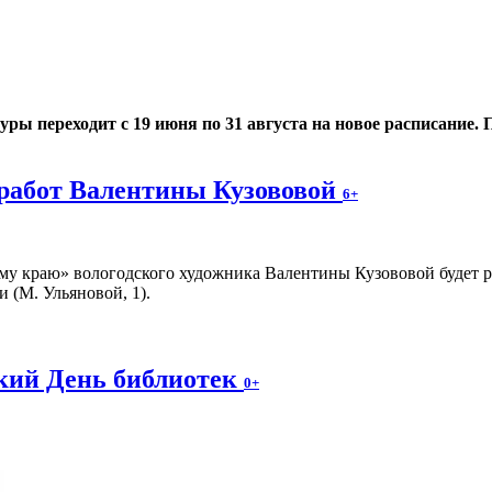
 переходит с 19 июня по 31 августа на новое расписание. По
работ Валентины Кузововой
6+
у краю» вологодского художника Валентины Кузововой будет раб
 (М. Ульяновой, 1).
ский День библиотек
0+