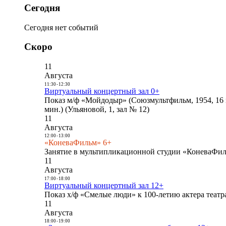
Сегодня
Сегодня нет событий
Скоро
11
Августа
11:30
-
12:30
Виртуальный концертный зал 0+
Показ м/ф «Мойдодыр» (Союзмультфильм, 1954, 16 
мин.) (Ульяновой, 1, зал № 12)
11
Августа
12:00
-
13:00
«КоневаФильм» 6+
Занятие в мультипликационной студии «КоневаФиль
11
Августа
17:00
-
18:00
Виртуальный концертный зал 12+
Показ х/ф «Смелые люди» к 100-летию актера театра
11
Августа
18:00
-
19:00