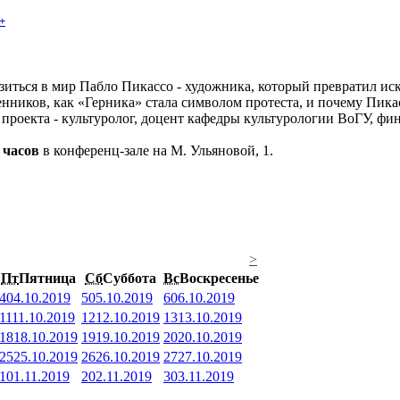
+
иться в мир Пабло Пикассо - художника, который превратил иск
ников, как «Герника» стала символом протеста, и почему Пикассо
р проекта - культуролог, доцент кафедры культурологии ВоГУ, 
 часов
в конференц-зале на М. Ульяновой, 1.
>
Пт
Пятница
Сб
Суббота
Вс
Воскресенье
4
04.10.2019
5
05.10.2019
6
06.10.2019
11
11.10.2019
12
12.10.2019
13
13.10.2019
18
18.10.2019
19
19.10.2019
20
20.10.2019
25
25.10.2019
26
26.10.2019
27
27.10.2019
1
01.11.2019
2
02.11.2019
3
03.11.2019