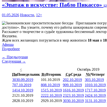
«Эпатаж в искусстве: Пабло Пикассо»
12
01.05.2026
Новости
,
12+
Приглашаем погруз
доступно». Вы узнаете, почему его работы шокировали современ
Расскажет о творчестве и судьбе художника бессменный лекто
Якушева.
Ждем всех желающих погрузиться в мир живописи
18 мая
в
18
Афиша
Подробнее
← Предыдущая
Следующая →
<
Октябрь 2019
Пн
Понедельник
Вт
Вторник
Ср
Среда
Чт
Четверг
30
30.09.2019
1
01.10.2019
2
02.10.2019
3
03.10.2019
7
07.10.2019
8
08.10.2019
9
09.10.2019
10
10.10.2019
14
14.10.2019
15
15.10.2019
16
16.10.2019
17
17.10.2019
21
21.10.2019
22
22.10.2019
23
23.10.2019
24
24.10.2019
28
28.10.2019
29
29.10.2019
30
30.10.2019
31
31.10.2019