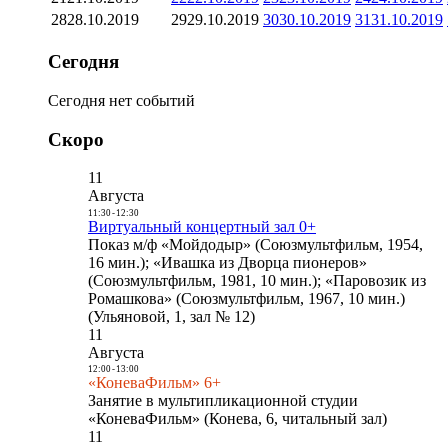
28
28.10.2019
29
29.10.2019
30
30.10.2019
31
31.10.2019
Сегодня
Сегодня нет событий
Скоро
11
Августа
11:30
-
12:30
Виртуальный концертный зал 0+
Показ м/ф «Мойдодыр» (Союзмультфильм, 1954,
16 мин.); «Ивашка из Дворца пионеров»
(Союзмультфильм, 1981, 10 мин.); «Паровозик из
Ромашкова» (Союзмультфильм, 1967, 10 мин.)
(Ульяновой, 1, зал № 12)
11
Августа
12:00
-
13:00
«КоневаФильм» 6+
Занятие в мультипликационной студии
«КоневаФильм» (Конева, 6, читальный зал)
11