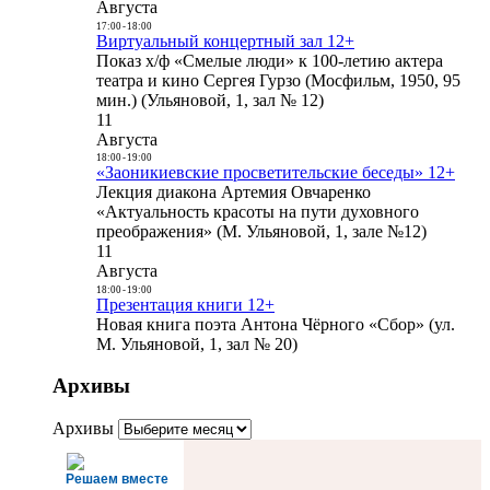
Августа
17:00
-
18:00
Виртуальный концертный зал 12+
Показ х/ф «Смелые люди» к 100-летию актера
театра и кино Сергея Гурзо (Мосфильм, 1950, 95
мин.) (Ульяновой, 1, зал № 12)
11
Августа
18:00
-
19:00
«Заоникиевские просветительские беседы» 12+
Лекция диакона Артемия Овчаренко
«Актуальность красоты на пути духовного
преображения» (М. Ульяновой, 1, зале №12)
11
Августа
18:00
-
19:00
Презентация книги 12+
Новая книга поэта Антона Чёрного «Сбор» (ул.
М. Ульяновой, 1, зал № 20)
Архивы
Архивы
Решаем вместе