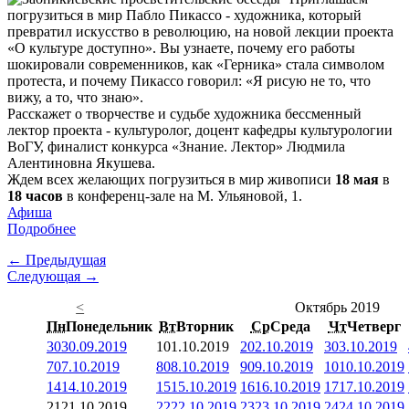
погрузиться в мир Пабло Пикассо - художника, который
превратил искусство в революцию, на новой лекции проекта
«О культуре доступно». Вы узнаете, почему его работы
шокировали современников, как «Герника» стала символом
протеста, и почему Пикассо говорил: «Я рисую не то, что
вижу, а то, что знаю».
Расскажет о творчестве и судьбе художника бессменный
лектор проекта - культуролог, доцент кафедры культурологии
ВоГУ, финалист конкурса «Знание. Лектор» Людмила
Алентиновна Якушева.
Ждем всех желающих погрузиться в мир живописи
18 мая
в
18 часов
в конференц-зале на М. Ульяновой, 1.
Афиша
Подробнее
← Предыдущая
Следующая →
<
Октябрь 2019
Пн
Понедельник
Вт
Вторник
Ср
Среда
Чт
Четверг
30
30.09.2019
1
01.10.2019
2
02.10.2019
3
03.10.2019
7
07.10.2019
8
08.10.2019
9
09.10.2019
10
10.10.2019
14
14.10.2019
15
15.10.2019
16
16.10.2019
17
17.10.2019
21
21.10.2019
22
22.10.2019
23
23.10.2019
24
24.10.2019