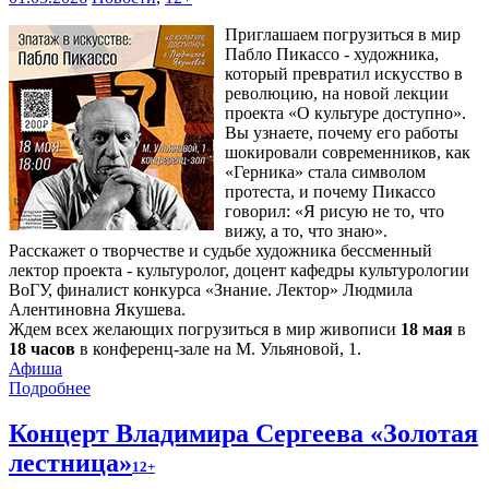
Приглашаем погрузиться в мир
Пабло Пикассо - художника,
который превратил искусство в
революцию, на новой лекции
проекта «О культуре доступно».
Вы узнаете, почему его работы
шокировали современников, как
«Герника» стала символом
протеста, и почему Пикассо
говорил: «Я рисую не то, что
вижу, а то, что знаю».
Расскажет о творчестве и судьбе художника бессменный
лектор проекта - культуролог, доцент кафедры культурологии
ВоГУ, финалист конкурса «Знание. Лектор» Людмила
Алентиновна Якушева.
Ждем всех желающих погрузиться в мир живописи
18 мая
в
18 часов
в конференц-зале на М. Ульяновой, 1.
Афиша
Подробнее
Концерт Владимира Сергеева «Золотая
лестница»
12+