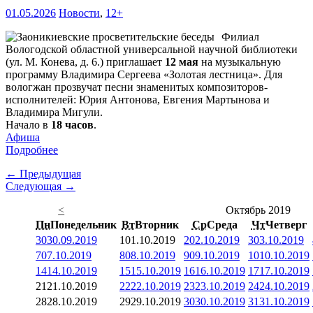
01.05.2026
Новости
,
12+
Филиал
Вологодской областной универсальной научной библиотеки
(ул. М. Конева, д. 6.) приглашает
12 мая
на музыкальную
программу Владимира Сергеева «Золотая лестница». Для
вологжан прозвучат песни знаменитых композиторов-
исполнителей: Юрия Антонова, Евгения Мартынова и
Владимира Мигули.
Начало в
18 часов
.
Афиша
Подробнее
← Предыдущая
Следующая →
<
Октябрь 2019
Пн
Понедельник
Вт
Вторник
Ср
Среда
Чт
Четверг
30
30.09.2019
1
01.10.2019
2
02.10.2019
3
03.10.2019
7
07.10.2019
8
08.10.2019
9
09.10.2019
10
10.10.2019
14
14.10.2019
15
15.10.2019
16
16.10.2019
17
17.10.2019
21
21.10.2019
22
22.10.2019
23
23.10.2019
24
24.10.2019
28
28.10.2019
29
29.10.2019
30
30.10.2019
31
31.10.2019