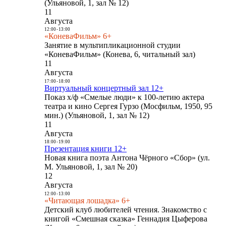
(Ульяновой, 1, зал № 12)
11
Августа
12:00
-
13:00
«КоневаФильм» 6+
Занятие в мультипликационной студии
«КоневаФильм» (Конева, 6, читальный зал)
11
Августа
17:00
-
18:00
Виртуальный концертный зал 12+
Показ х/ф «Смелые люди» к 100-летию актера
театра и кино Сергея Гурзо (Мосфильм, 1950, 95
мин.) (Ульяновой, 1, зал № 12)
11
Августа
18:00
-
19:00
Презентация книги 12+
Новая книга поэта Антона Чёрного «Сбор» (ул.
М. Ульяновой, 1, зал № 20)
12
Августа
12:00
-
13:00
«Читающая лошадка» 6+
Детский клуб любителей чтения. Знакомство с
книгой «Смешная сказка» Геннадия Цыферова