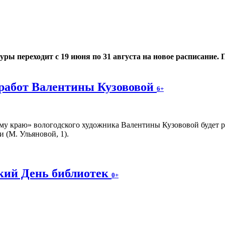
 переходит с 19 июня по 31 августа на новое расписание. По
работ Валентины Кузововой
6+
у краю» вологодского художника Валентины Кузововой будет раб
 (М. Ульяновой, 1).
ский День библиотек
0+