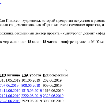
+
ло Пикассо - художника, который превратил искусство в револ
вали современников, как «Герника» стала символом протеста, и п
художника бессменный лектор проекта - культуролог, доцент каф
 в мир живописи
18 мая
в
18 часов
в конференц-зале на М. Ульян
>
Пт
Пятница
Сб
Суббота
Вс
Воскресенье
31
31.05.2019
1
01.06.2019
2
02.06.2019
7
07.06.2019
8
08.06.2019
9
09.06.2019
14
14.06.2019
15
15.06.2019
16
16.06.2019
21
21.06.2019
22
22.06.2019
23
23.06.2019
28
28.06.2019
29
29.06.2019
30
30.06.2019