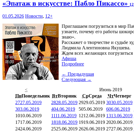
«Эпатаж в искусстве: Пабло Пикассо»
12
01.05.2026
Новости
,
12+
Приглашаем погрузиться в мир Паб
узнаете, почему его работы шокиро
знаю».
Расскажет о творчестве и судьбе 
Людмила Алентиновна Якушева.
Ждем всех желающих погрузиться
Афиша
Подробнее
← Предыдущая
Следующая →
<
Июнь 2019
Пн
Понедельник
Вт
Вторник
Ср
Среда
Чт
Четверг
27
27.05.2019
28
28.05.2019
29
29.05.2019
30
30.05.2019
3
03.06.2019
4
04.06.2019
5
05.06.2019
6
06.06.2019
10
10.06.2019
11
11.06.2019
12
12.06.2019
13
13.06.2019
17
17.06.2019
18
18.06.2019
19
19.06.2019
20
20.06.2019
24
24.06.2019
25
25.06.2019
26
26.06.2019
27
27.06.2019