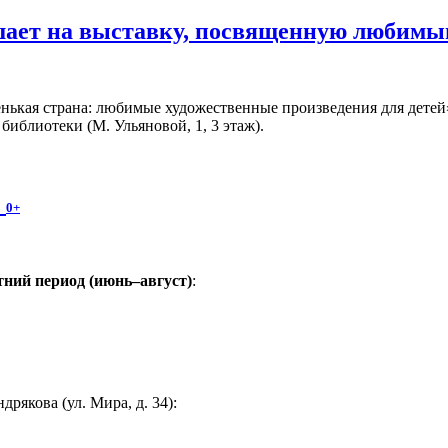
шает на выставку, посвященную любимы
ькая страна: любимые художественные произведения для детей» 
иблиотеки (М. Ульяновой, 1, 3 этаж).
!
0+
ний период (июнь–август)
:
якова (ул. Мира, д. 34):