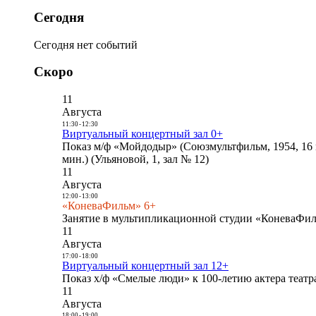
Сегодня
Сегодня нет событий
Скоро
11
Августа
11:30
-
12:30
Виртуальный концертный зал 0+
Показ м/ф «Мойдодыр» (Союзмультфильм, 1954, 16 
мин.) (Ульяновой, 1, зал № 12)
11
Августа
12:00
-
13:00
«КоневаФильм» 6+
Занятие в мультипликационной студии «КоневаФиль
11
Августа
17:00
-
18:00
Виртуальный концертный зал 12+
Показ х/ф «Смелые люди» к 100-летию актера театра
11
Августа
18:00
-
19:00