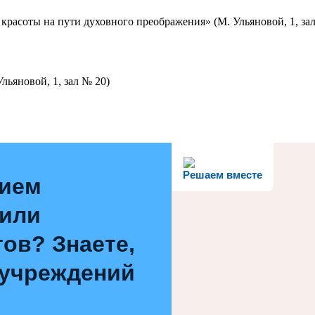
красоты на пути духовного преображения» (М. Ульяновой, 1, за
льяновой, 1, зал № 20)
Решаем вместе
нием
 или
ов? Знаете,
 учреждений