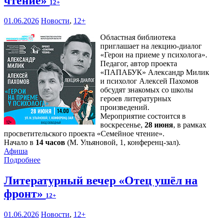
чтение»
12+
01.06.2026
Новости
,
12+
Областная библиотека
приглашает на лекцию-диалог
«Герои на приеме у психолога».
Педагог, автор проекта
«ПАПАБУК» Александр Милик
и психолог Алексей Пахомов
обсудят знакомых со школы
героев литературных
произведений.
Мероприятие состоится в
воскресенье,
28 июня
, в рамках
просветительского проекта «Семейное чтение».
Начало в
14 часов
(М. Ульяновой, 1, конференц-зал).
Афиша
Подробнее
Литературный вечер «Отец ушёл на
фронт»
12+
01.06.2026
Новости
,
12+