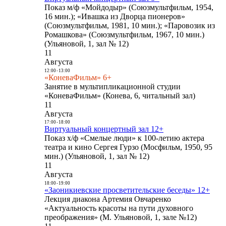
Показ м/ф «Мойдодыр» (Союзмультфильм, 1954,
16 мин.); «Ивашка из Дворца пионеров»
(Союзмультфильм, 1981, 10 мин.); «Паровозик из
Ромашкова» (Союзмультфильм, 1967, 10 мин.)
(Ульяновой, 1, зал № 12)
11
Августа
12:00
-
13:00
«КоневаФильм» 6+
Занятие в мультипликационной студии
«КоневаФильм» (Конева, 6, читальный зал)
11
Августа
17:00
-
18:00
Виртуальный концертный зал 12+
Показ х/ф «Смелые люди» к 100-летию актера
театра и кино Сергея Гурзо (Мосфильм, 1950, 95
мин.) (Ульяновой, 1, зал № 12)
11
Августа
18:00
-
19:00
«Заоникиевские просветительские беседы» 12+
Лекция диакона Артемия Овчаренко
«Актуальность красоты на пути духовного
преображения» (М. Ульяновой, 1, зале №12)