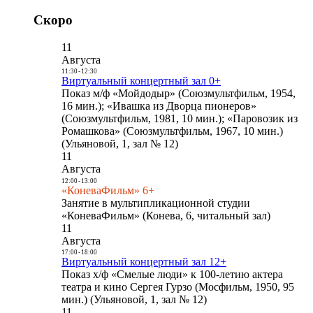
Скоро
11
Августа
11:30
-
12:30
Виртуальный концертный зал 0+
Показ м/ф «Мойдодыр» (Союзмультфильм, 1954,
16 мин.); «Ивашка из Дворца пионеров»
(Союзмультфильм, 1981, 10 мин.); «Паровозик из
Ромашкова» (Союзмультфильм, 1967, 10 мин.)
(Ульяновой, 1, зал № 12)
11
Августа
12:00
-
13:00
«КоневаФильм» 6+
Занятие в мультипликационной студии
«КоневаФильм» (Конева, 6, читальный зал)
11
Августа
17:00
-
18:00
Виртуальный концертный зал 12+
Показ х/ф «Смелые люди» к 100-летию актера
театра и кино Сергея Гурзо (Мосфильм, 1950, 95
мин.) (Ульяновой, 1, зал № 12)
11