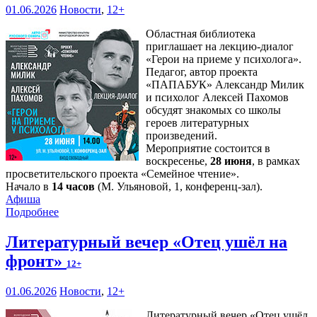
01.06.2026
Новости
,
12+
Областная библиотека
приглашает на лекцию-диалог
«Герои на приеме у психолога».
Педагог, автор проекта
«ПАПАБУК» Александр Милик
и психолог Алексей Пахомов
обсудят знакомых со школы
героев литературных
произведений.
Мероприятие состоится в
воскресенье,
28 июня
, в рамках
просветительского проекта «Семейное чтение».
Начало в
14 часов
(М. Ульяновой, 1, конференц-зал).
Афиша
Подробнее
Литературный вечер «Отец ушёл на
фронт»
12+
01.06.2026
Новости
,
12+
Литературный вечер «Отец ушёл