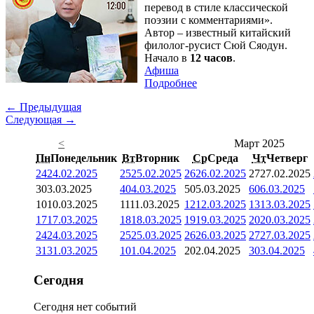
перевод в стиле классической
поэзии с комментариями».
Автор – известный китайский
филолог-русист Сюй Сяодун.
Начало в
12 часов
.
Афиша
Подробнее
← Предыдущая
Следующая →
<
Март 2025
Пн
Понедельник
Вт
Вторник
Ср
Среда
Чт
Четверг
24
24.02.2025
25
25.02.2025
26
26.02.2025
27
27.02.2025
3
03.03.2025
4
04.03.2025
5
05.03.2025
6
06.03.2025
10
10.03.2025
11
11.03.2025
12
12.03.2025
13
13.03.2025
17
17.03.2025
18
18.03.2025
19
19.03.2025
20
20.03.2025
24
24.03.2025
25
25.03.2025
26
26.03.2025
27
27.03.2025
31
31.03.2025
1
01.04.2025
2
02.04.2025
3
03.04.2025
Сегодня
Сегодня нет событий