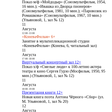
Показ м/ф «Мойдодыр» (Союзмультфильм, 1954,
16 мин.); «Ивашка из Дворца пионеров»
(Союзмультфильм, 1981, 10 мин.); «Паровозик из
Ромашкова» (Союзмультфильм, 1967, 10 мин.)
(Ульяновой, 1, зал № 12)
11
Августа
12:00
-
13:00
«КоневаФильм» 6+
Занятие в мультипликационной студии
«КоневаФильм» (Конева, 6, читальный зал)
11
Августа
17:00
-
18:00
Виртуальный концертный зал 12+
Показ х/ф «Смелые люди» к 100-летию актера
театра и кино Сергея Гурзо (Мосфильм, 1950, 95
мин.) (Ульяновой, 1, зал № 12)
11
Августа
18:00
-
19:00
Презентация книги 12+
Новая книга поэта Антона Чёрного «Сбор» (ул.
М. Ульяновой, 1, зал № 20)
12
Августа