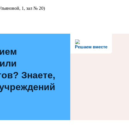
льяновой, 1, зал № 20)
Решаем вместе
нием
 или
ов? Знаете,
 учреждений