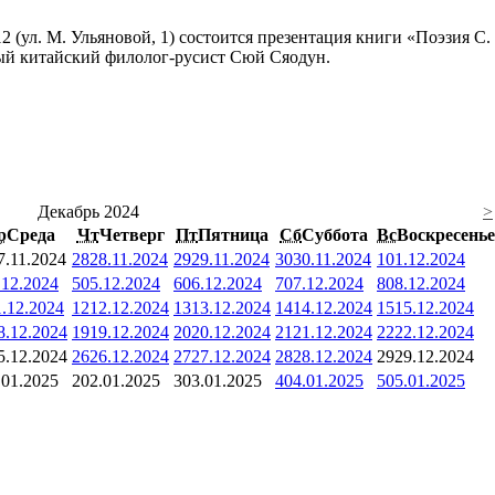
 12 (ул. М. Ульяновой, 1) состоится презентация книги «Поэзия С
ый китайский филолог-русист Сюй Сяодун.
Декабрь 2024
>
р
Среда
Чт
Четверг
Пт
Пятница
Сб
Суббота
Вс
Воскресенье
7.11.2024
28
28.11.2024
29
29.11.2024
30
30.11.2024
1
01.12.2024
.12.2024
5
05.12.2024
6
06.12.2024
7
07.12.2024
8
08.12.2024
1.12.2024
12
12.12.2024
13
13.12.2024
14
14.12.2024
15
15.12.2024
8.12.2024
19
19.12.2024
20
20.12.2024
21
21.12.2024
22
22.12.2024
5.12.2024
26
26.12.2024
27
27.12.2024
28
28.12.2024
29
29.12.2024
.01.2025
2
02.01.2025
3
03.01.2025
4
04.01.2025
5
05.01.2025