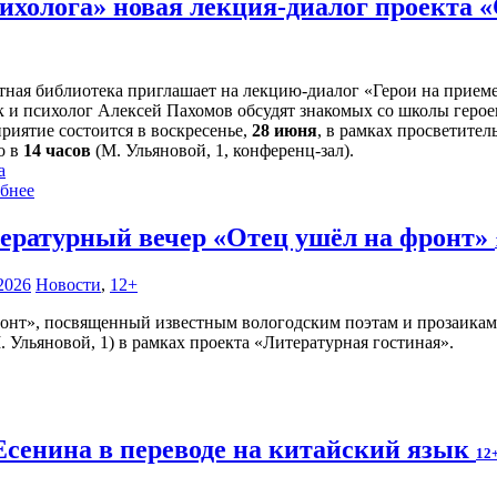
сихолога» новая лекция-диалог проекта 
тная библиотека приглашает на лекцию-диалог «Герои на прием
 и психолог Алексей Пахомов обсудят знакомых со школы герое
риятие состоится в воскресенье,
28 июня
, в рамках просветител
о в
14 часов
(М. Ульяновой, 1, конференц-зал).
а
бнее
ературный вечер «Отец ушёл на фронт»
2026
Новости
,
12+
онт», посвященный известным вологодским поэтам и прозаикам
Ульяновой, 1) в рамках проекта «Литературная гостиная».
 Есенина в переводе на китайский язык
12