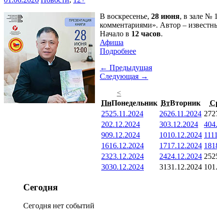
В воскресенье,
28 июня
, в зале №
комментариями». Автор – известн
Начало в
12 часов
.
Афиша
Подробнее
← Предыдущая
Следующая →
<
Пн
Понедельник
Вт
Вторник
С
25
25.11.2024
26
26.11.2024
27
2
2
02.12.2024
3
03.12.2024
4
04
9
09.12.2024
10
10.12.2024
11
1
16
16.12.2024
17
17.12.2024
18
1
23
23.12.2024
24
24.12.2024
25
2
30
30.12.2024
31
31.12.2024
1
01
Сегодня
Сегодня нет событий