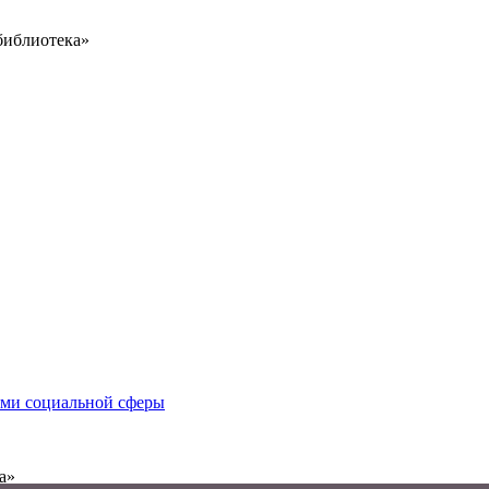
библиотека»
иями социальной сферы
а»