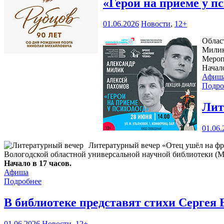
«Герои на приеме у п
01.06.2026
Новости
,
12+
Облас
Милик
Мероп
Начал
Афиш
Подро
Лит
01.06.
Литературный вечер «Отец ушёл на фр
Вологодской областной универсальной научной библиотеки (М. 
Начало в 17 часов.
Афиша
Подробнее
В библиотеке представят стихи Сергея
01.06.2026
Новости
,
12+