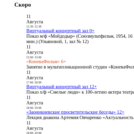
Скоро
11
Августа
11:30
-
12:30
Виртуальный концертный зал 0+
Показ м/ф «Мойдодыр» (Союзмультфильм, 1954, 16 
мин.) (Ульяновой, 1, зал № 12)
11
Августа
12:00
-
13:00
«КоневаФильм» 6+
Занятие в мультипликационной студии «КоневаФиль
11
Августа
17:00
-
18:00
Виртуальный концертный зал 12+
Показ х/ф «Смелые люди» к 100-летию актера театра
11
Августа
18:00
-
19:00
«Заоникиевские просветительские беседы» 12+
Лекция диакона Артемия Овчаренко «Актуальность 
11
Августа
18:00
-
19:00