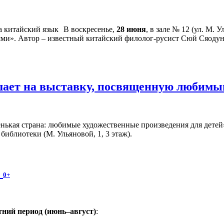
В воскресенье,
28 июня
, в зале № 12 (ул. М. 
ями». Автор – известный китайский филолог-русист Сюй Сяодун
шает на выставку, посвященную любимы
ькая страна: любимые художественные произведения для детей» 
иблиотеки (М. Ульяновой, 1, 3 этаж).
!
0+
ний период (июнь–август)
: