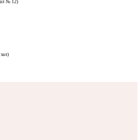
зал № 12)
зал)