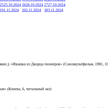
25
25.10.2024
26
26.10.2024
27
27.10.2024
1
01.11.2024
2
02.11.2024
3
03.11.2024
мин.); «Ивашка из Дворца пионеров» (Союзмультфильм, 1981, 10
м» (Конева, 6, читальный зал)