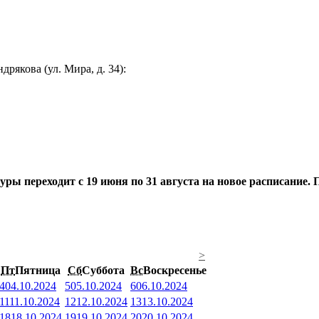
якова (ул. Мира, д. 34):
 переходит с 19 июня по 31 августа на новое расписание. По
>
Пт
Пятница
Сб
Суббота
Вс
Воскресенье
4
04.10.2024
5
05.10.2024
6
06.10.2024
11
11.10.2024
12
12.10.2024
13
13.10.2024
18
18.10.2024
19
19.10.2024
20
20.10.2024