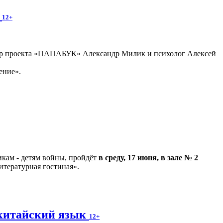
»
12+
втор проекта «ПАПАБУК» Александр Милик и психолог Алексей
ение».
кам - детям войны, пройдёт
в среду, 17 июня, в зале № 2
итературная гостиная».
а китайский язык
12+