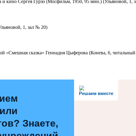
 и кино Сергея Гурзо (Мосфильм, 1950, 95 мин.) (Ульяновой, 1, 
льяновой, 1, зал № 20)
ой «Смешная сказка» Геннадия Цыферова (Конева, 6, читальный 
Решаем вместе
нием
 или
ов? Знаете,
 учреждений