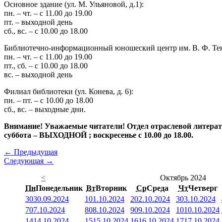
Основное здание (ул. М. Ульяновой, д.1):
пн. – чт. – с 11.00 до 19.00
пт. – выходной день
сб., вс. – с 10.00 до 18.00
Библиотечно-информационный юношеский центр им. В. Ф. Тендр
пн. – чт. – с 11.00 до 19.00
пт., сб. – с 10.00 до 18.00
вс. – выходной день
Филиал библиотеки (ул. Конева, д. 6):
пн. – пт. – с 10.00 до 18.00
сб., вс. – выходные дни.
Внимание! Уважаемые читатели! Отдел отраслевой литературы
суббота – ВЫХОДНОЙ ; воскресенье с 10.00 до 18.00.
← Предыдущая
Следующая →
<
Октябрь 2024
Пн
Понедельник
Вт
Вторник
Ср
Среда
Чт
Четверг
30
30.09.2024
1
01.10.2024
2
02.10.2024
3
03.10.2024
7
07.10.2024
8
08.10.2024
9
09.10.2024
10
10.10.2024
14
14.10.2024
15
15.10.2024
16
16.10.2024
17
17.10.2024