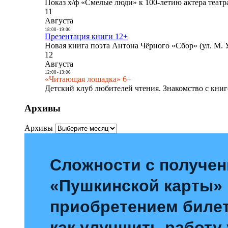
Показ х/ф «Смелые люди» к 100-летию актера театра
11
Августа
18:00
-
19:00
Презентация книги 12+
Новая книга поэта Антона Чёрного «Сбор» (ул. М. У
12
Августа
12:00
-
13:00
«Читающая лошадка» 6+
Детский клуб любителей чтения. Знакомство с книг
Архивы
Архивы
Сложности с получе
«Пушкинской карты»
приобретением билет
как улучшить работу