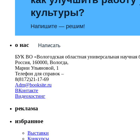
культуры?
Напишите — решим!
о нас
Написать
БУК ВО «Вологодская областная универсальная научная 
Россия, 160000, Вологда,
Марии Ульяновой, 1
Телефон для справок –
8(8172)21-17-69
Adm@booksite.ru
ВКонтакте
Видеохостинг
реклама
избранное
Выставки
Конкурсы