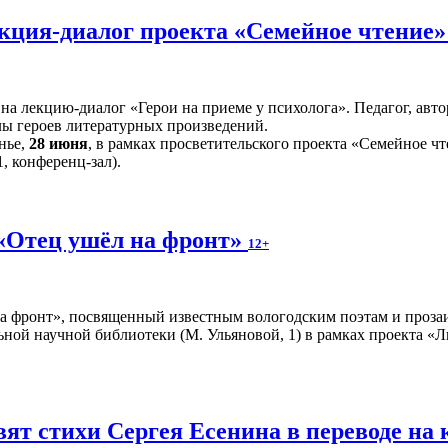
лекция-диалог проекта «Семейное чтение
 на лекцию-диалог «Герои на приеме у психолога». Педагог, а
лы героев литературных произведений.
нье,
28 июня
, в рамках просветительского проекта «Семейное чт
, конференц-зал).
«Отец ушёл на фронт»
12+
а фронт», посвященный известным вологодским поэтам и прозаи
ной научной библиотеки (М. Ульяновой, 1) в рамках проекта «Л
вят стихи Сергея Есенина в переводе н