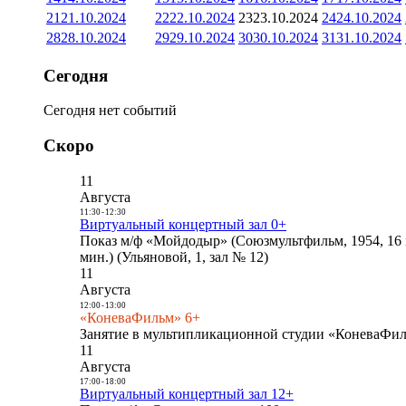
21
21.10.2024
22
22.10.2024
23
23.10.2024
24
24.10.2024
28
28.10.2024
29
29.10.2024
30
30.10.2024
31
31.10.2024
Сегодня
Сегодня нет событий
Скоро
11
Августа
11:30
-
12:30
Виртуальный концертный зал 0+
Показ м/ф «Мойдодыр» (Союзмультфильм, 1954, 16 
мин.) (Ульяновой, 1, зал № 12)
11
Августа
12:00
-
13:00
«КоневаФильм» 6+
Занятие в мультипликационной студии «КоневаФиль
11
Августа
17:00
-
18:00
Виртуальный концертный зал 12+