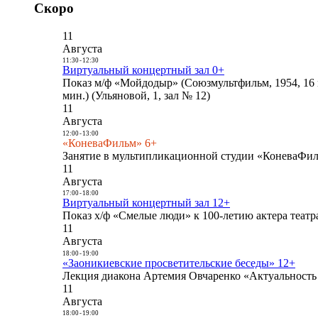
Скоро
11
Августа
11:30
-
12:30
Виртуальный концертный зал 0+
Показ м/ф «Мойдодыр» (Союзмультфильм, 1954, 16 
мин.) (Ульяновой, 1, зал № 12)
11
Августа
12:00
-
13:00
«КоневаФильм» 6+
Занятие в мультипликационной студии «КоневаФиль
11
Августа
17:00
-
18:00
Виртуальный концертный зал 12+
Показ х/ф «Смелые люди» к 100-летию актера театра
11
Августа
18:00
-
19:00
«Заоникиевские просветительские беседы» 12+
Лекция диакона Артемия Овчаренко «Актуальность 
11
Августа
18:00
-
19:00