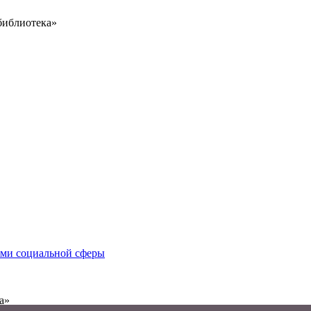
библиотека»
иями социальной сферы
а»