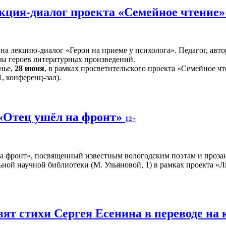
лекция-диалог проекта «Семейное чтение
 на лекцию-диалог «Герои на приеме у психолога». Педагог, а
лы героев литературных произведений.
нье,
28 июня
, в рамках просветительского проекта «Семейное чт
, конференц-зал).
«Отец ушёл на фронт»
12+
а фронт», посвященный известным вологодским поэтам и прозаи
ной научной библиотеки (М. Ульяновой, 1) в рамках проекта «Л
вят стихи Сергея Есенина в переводе н