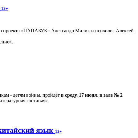
»
12+
втор проекта «ПАПАБУК» Александр Милик и психолог Алексей
ение».
кам - детям войны, пройдёт
в среду, 17 июня, в зале № 2
итературная гостиная».
а китайский язык
12+