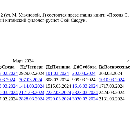
 12 (ул. М. Ульяновой, 1) состоится презентация книги «Поэзия С
ый китайский филолог-русист Сюй Сяодун.
Март 2024
>
р
Среда
Чт
Четверг
Пт
Пятница
Сб
Суббота
Вс
Воскресенье
8.02.2024
29
29.02.2024
1
01.03.2024
2
02.03.2024
3
03.03.2024
.03.2024
7
07.03.2024
8
08.03.2024
9
09.03.2024
10
10.03.2024
3.03.2024
14
14.03.2024
15
15.03.2024
16
16.03.2024
17
17.03.2024
0.03.2024
21
21.03.2024
22
22.03.2024
23
23.03.2024
24
24.03.2024
7.03.2024
28
28.03.2024
29
29.03.2024
30
30.03.2024
31
31.03.2024