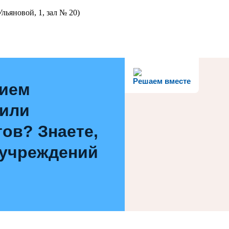
льяновой, 1, зал № 20)
Решаем вместе
нием
 или
ов? Знаете,
 учреждений