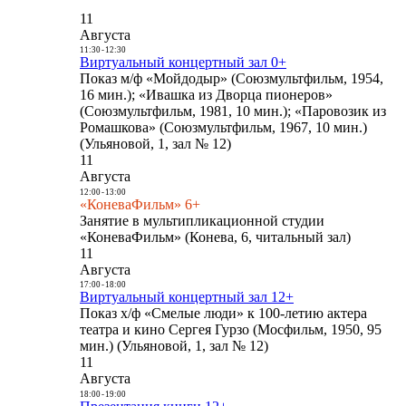
11
Августа
11:30
-
12:30
Виртуальный концертный зал 0+
Показ м/ф «Мойдодыр» (Союзмультфильм, 1954,
16 мин.); «Ивашка из Дворца пионеров»
(Союзмультфильм, 1981, 10 мин.); «Паровозик из
Ромашкова» (Союзмультфильм, 1967, 10 мин.)
(Ульяновой, 1, зал № 12)
11
Августа
12:00
-
13:00
«КоневаФильм» 6+
Занятие в мультипликационной студии
«КоневаФильм» (Конева, 6, читальный зал)
11
Августа
17:00
-
18:00
Виртуальный концертный зал 12+
Показ х/ф «Смелые люди» к 100-летию актера
театра и кино Сергея Гурзо (Мосфильм, 1950, 95
мин.) (Ульяновой, 1, зал № 12)
11
Августа
18:00
-
19:00