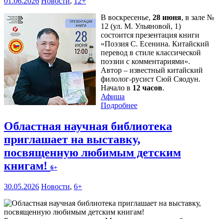
01.06.2026
Новости
,
12+
В воскресенье,
28 июня
, в зале №
12 (ул. М. Ульяновой, 1)
состоится презентация книги
«Поэзия С. Есенина. Китайский
перевод в стиле классической
поэзии с комментариями».
Автор – известный китайский
филолог-русист Сюй Сяодун.
Начало в
12 часов
.
Афиша
Подробнее
Областная научная библиотека
приглашает на выставку,
посвященную любимым детским
книгам!
6+
30.05.2026
Новости
,
6+