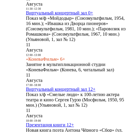
Августа
11:30
-
12:30
Виртуальный концертный зал 0+
Показ м/ф «Мойдодыр» (Союзмультфильм, 1954,
16 мин.); «Ивашка из Дворца пионеров»
(Союзмультфильм, 1981, 10 мин.); «Паровозик из
Ромашкова» (Союзмультфильм, 1967, 10 мин.)
(Ульяновой, 1, зал № 12)
11
Августа
12:00
-
13:00
«КоневаФильм» 6+
Занятие в мультипликационной студии
«КоневаФильм» (Конева, 6, читальный зал)
11
Августа
17:00
-
18:00
Виртуальный концертный зал 12+
Показ х/ф «Смелые люди» к 100-летию актера
театра и кино Сергея Гурзо (Мосфильм, 1950, 95
мин.) (Ульяновой, 1, зал № 12)
11
Августа
18:00
-
19:00
Презентация книги 12+
Новая книга поэта Антона Чёрного «Сбор» (ул.