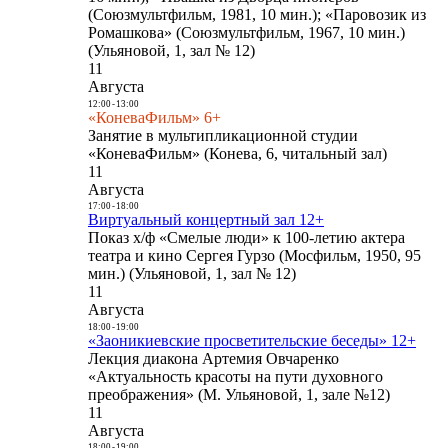
(Союзмультфильм, 1981, 10 мин.); «Паровозик из
Ромашкова» (Союзмультфильм, 1967, 10 мин.)
(Ульяновой, 1, зал № 12)
11
Августа
12:00
-
13:00
«КоневаФильм» 6+
Занятие в мультипликационной студии
«КоневаФильм» (Конева, 6, читальный зал)
11
Августа
17:00
-
18:00
Виртуальный концертный зал 12+
Показ х/ф «Смелые люди» к 100-летию актера
театра и кино Сергея Гурзо (Мосфильм, 1950, 95
мин.) (Ульяновой, 1, зал № 12)
11
Августа
18:00
-
19:00
«Заоникиевские просветительские беседы» 12+
Лекция диакона Артемия Овчаренко
«Актуальность красоты на пути духовного
преображения» (М. Ульяновой, 1, зале №12)
11
Августа
18:00
-
19:00