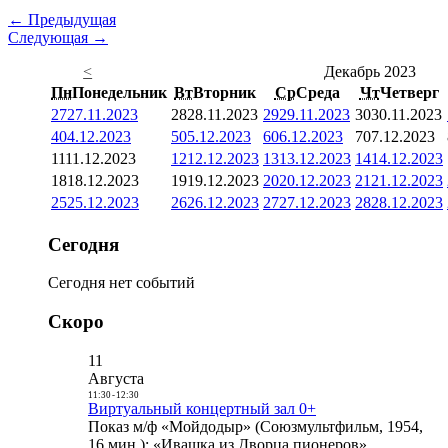
← Предыдущая
Следующая →
<
Декабрь 2023
Пн
Понедельник
Вт
Вторник
Ср
Среда
Чт
Четверг
27
27.11.2023
28
28.11.2023
29
29.11.2023
30
30.11.2023
4
04.12.2023
5
05.12.2023
6
06.12.2023
7
07.12.2023
11
11.12.2023
12
12.12.2023
13
13.12.2023
14
14.12.2023
18
18.12.2023
19
19.12.2023
20
20.12.2023
21
21.12.2023
25
25.12.2023
26
26.12.2023
27
27.12.2023
28
28.12.2023
Сегодня
Сегодня нет событий
Скоро
11
Августа
11:30
-
12:30
Виртуальный концертный зал 0+
Показ м/ф «Мойдодыр» (Союзмультфильм, 1954,
16 мин.); «Ивашка из Дворца пионеров»