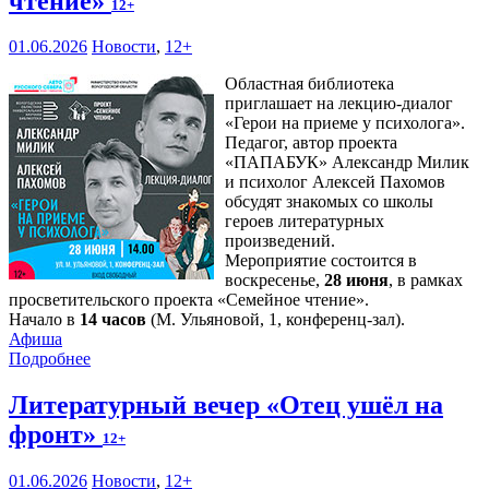
чтение»
12+
01.06.2026
Новости
,
12+
Областная библиотека
приглашает на лекцию-диалог
«Герои на приеме у психолога».
Педагог, автор проекта
«ПАПАБУК» Александр Милик
и психолог Алексей Пахомов
обсудят знакомых со школы
героев литературных
произведений.
Мероприятие состоится в
воскресенье,
28 июня
, в рамках
просветительского проекта «Семейное чтение».
Начало в
14 часов
(М. Ульяновой, 1, конференц-зал).
Афиша
Подробнее
Литературный вечер «Отец ушёл на
фронт»
12+
01.06.2026
Новости
,
12+