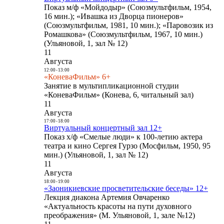
Показ м/ф «Мойдодыр» (Союзмультфильм, 1954,
16 мин.); «Ивашка из Дворца пионеров»
(Союзмультфильм, 1981, 10 мин.); «Паровозик из
Ромашкова» (Союзмультфильм, 1967, 10 мин.)
(Ульяновой, 1, зал № 12)
11
Августа
12:00
-
13:00
«КоневаФильм» 6+
Занятие в мультипликационной студии
«КоневаФильм» (Конева, 6, читальный зал)
11
Августа
17:00
-
18:00
Виртуальный концертный зал 12+
Показ х/ф «Смелые люди» к 100-летию актера
театра и кино Сергея Гурзо (Мосфильм, 1950, 95
мин.) (Ульяновой, 1, зал № 12)
11
Августа
18:00
-
19:00
«Заоникиевские просветительские беседы» 12+
Лекция диакона Артемия Овчаренко
«Актуальность красоты на пути духовного
преображения» (М. Ульяновой, 1, зале №12)