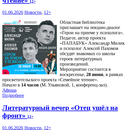
чтение»
12+
01.06.2026
Новости
,
12+
Областная библиотека
приглашает на лекцию-диалог
«Герои на приеме у психолога».
Педагог, автор проекта
«ПАПАБУК» Александр Милик
и психолог Алексей Пахомов
обсудят знакомых со школы
героев литературных
произведений.
Мероприятие состоится в
воскресенье,
28 июня
, в рамках
просветительского проекта «Семейное чтение».
Начало в
14 часов
(М. Ульяновой, 1, конференц-зал).
Афиша
Подробнее
Литературный вечер «Отец ушёл на
фронт»
12+
01.06.2026
Новости
,
12+