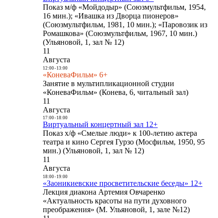
Показ м/ф «Мойдодыр» (Союзмультфильм, 1954,
16 мин.); «Ивашка из Дворца пионеров»
(Союзмультфильм, 1981, 10 мин.); «Паровозик из
Ромашкова» (Союзмультфильм, 1967, 10 мин.)
(Ульяновой, 1, зал № 12)
11
Августа
12:00
-
13:00
«КоневаФильм» 6+
Занятие в мультипликационной студии
«КоневаФильм» (Конева, 6, читальный зал)
11
Августа
17:00
-
18:00
Виртуальный концертный зал 12+
Показ х/ф «Смелые люди» к 100-летию актера
театра и кино Сергея Гурзо (Мосфильм, 1950, 95
мин.) (Ульяновой, 1, зал № 12)
11
Августа
18:00
-
19:00
«Заоникиевские просветительские беседы» 12+
Лекция диакона Артемия Овчаренко
«Актуальность красоты на пути духовного
преображения» (М. Ульяновой, 1, зале №12)